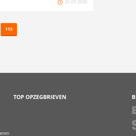
25-07-2020
113
TOP OPZEGBRIEVEN
B
deren