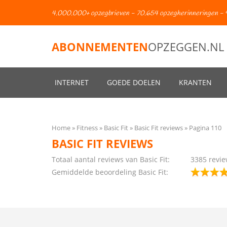
4.000.000+ opzegbrieven - 70.654 opzegherinneringen - 
ABONNEMENTEN
OPZEGGEN.NL
INTERNET
GOEDE DOELEN
KRANTEN
Home
Fitness
Basic Fit
Basic Fit reviews
Pagina 110
BASIC FIT REVIEWS
Totaal aantal reviews van Basic Fit:
3385
revie
Gemiddelde beoordeling Basic Fit: