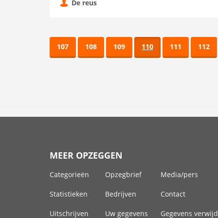
De reus
107
108
109
110
111
112
MEER OPZEGGEN
Categorieën
Opzegbrief
Media/pers
Statistieken
Bedrijven
Contact
Uitschrijven
Uw gegevens
Gegevens verwij