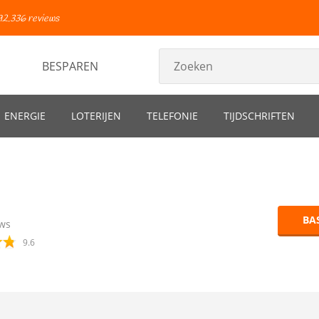
92.336 reviews
BESPAREN
ENERGIE
LOTERIJEN
TELEFONIE
TIJDSCHRIFTEN
BA
ws
9.6