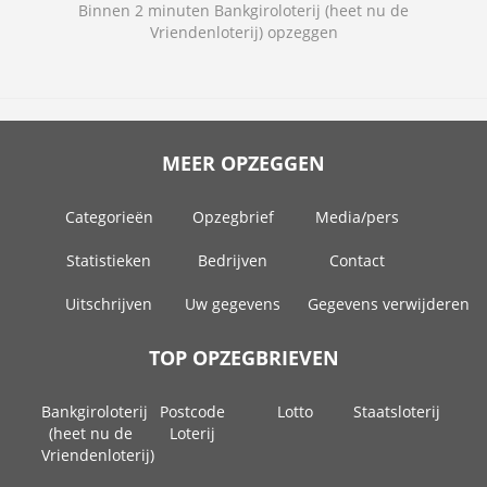
Binnen 2 minuten Bankgiroloterij (heet nu de
Vriendenloterij) opzeggen
MEER OPZEGGEN
Categorieën
Opzegbrief
Media/pers
Statistieken
Bedrijven
Contact
Uitschrijven
Uw gegevens
Gegevens verwijderen
TOP OPZEGBRIEVEN
Bankgiroloterij
Postcode
Lotto
Staatsloterij
(heet nu de
Loterij
Vriendenloterij)