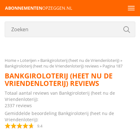
ABONNEMENTEN
OPZEGGEN.NL
Tog
navi
Home
Loterijen
Bankgiroloterij (heet nu de Vriendenloterij)
Bankgiroloterij (heet nu de Vriendenloterij) reviews
Pagina 187
BANKGIROLOTERIJ (HEET NU DE
VRIENDENLOTERIJ) REVIEWS
Totaal aantal reviews van Bankgiroloterij (heet nu de
Vriendenloterij):
2337
reviews
Gemiddelde beoordeling Bankgiroloterij (heet nu de
Vriendenloterij):
9.4