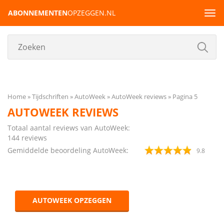
ABONNEMENTEN
OPZEGGEN.NL
Tog
navi
Home
Tijdschriften
AutoWeek
AutoWeek reviews
Pagina 5
AUTOWEEK REVIEWS
Totaal aantal reviews van AutoWeek:
144
reviews
Gemiddelde beoordeling AutoWeek:
9.8
AUTOWEEK OPZEGGEN