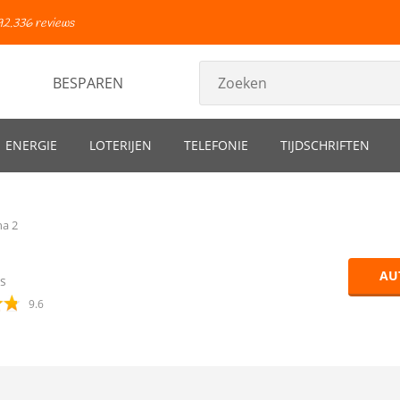
92.336 reviews
BESPAREN
ENERGIE
LOTERIJEN
TELEFONIE
TIJDSCHRIFTEN
na 2
AU
s
9.6