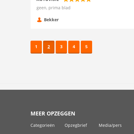
geen, prima blad
Bekker
1
2
3
4
5
MEER OPZEGGEN
Categorieën
Opzegbrief
Media/pers