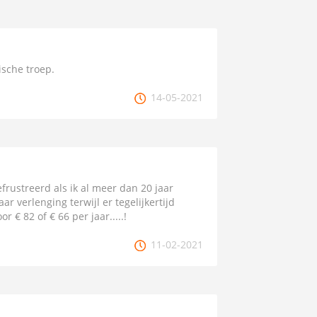
ische troep.
14-05-2021
efrustreerd als ik al meer dan 20 jaar
r verlenging terwijl er tegelijkertijd
€ 82 of € 66 per jaar.....!
11-02-2021