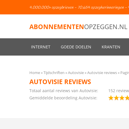
4.000.000+ opzegbrieven - 70.654 opzegherinneringen - 
ABONNEMENTEN
OPZEGGEN.NL
INTERNET
GOEDE DOELEN
KRANTEN
Home
Tijdschriften
Autovisie
Autovisie reviews
Pagi
AUTOVISIE REVIEWS
Totaal aantal reviews van Autovisie:
152
review
Gemiddelde beoordeling Autovisie: