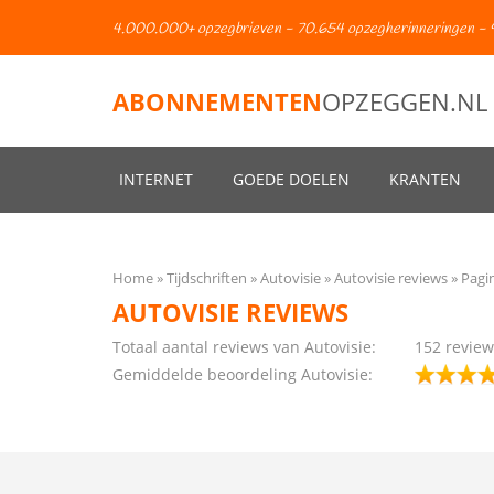
4.000.000+ opzegbrieven - 70.654 opzegherinneringen - 
ABONNEMENTEN
OPZEGGEN.NL
INTERNET
GOEDE DOELEN
KRANTEN
Home
Tijdschriften
Autovisie
Autovisie reviews
Pagi
AUTOVISIE REVIEWS
Totaal aantal reviews van Autovisie:
152
review
Gemiddelde beoordeling Autovisie: