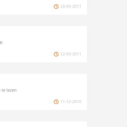
20-05-2011
k!
22-03-2011
 te lezen
11-12-2010