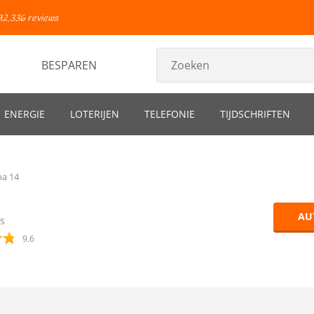
92.336 reviews
BESPAREN
ENERGIE
LOTERIJEN
TELEFONIE
TIJDSCHRIFTEN
na 14
AU
s
9.6