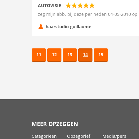
AUTOVISIE
zeg mijn abb. bij deze per heden 04-05-2010 op 
haarstudio guillaume
11
12
13
14
15
MEER OPZEGGEN
Categorieën
Opzegbrief
Media/pers