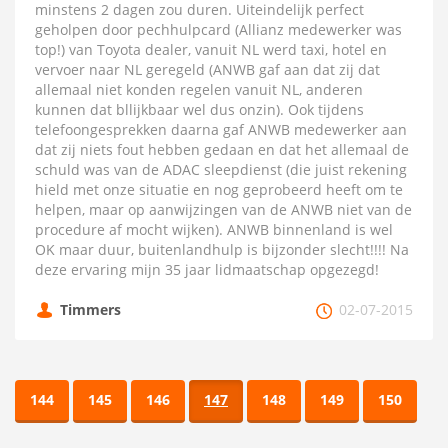
minstens 2 dagen zou duren. Uiteindelijk perfect
geholpen door pechhulpcard (Allianz medewerker was
top!) van Toyota dealer, vanuit NL werd taxi, hotel en
vervoer naar NL geregeld (ANWB gaf aan dat zij dat
allemaal niet konden regelen vanuit NL, anderen
kunnen dat bllijkbaar wel dus onzin). Ook tijdens
telefoongesprekken daarna gaf ANWB medewerker aan
dat zij niets fout hebben gedaan en dat het allemaal de
schuld was van de ADAC sleepdienst (die juist rekening
hield met onze situatie en nog geprobeerd heeft om te
helpen, maar op aanwijzingen van de ANWB niet van de
procedure af mocht wijken). ANWB binnenland is wel
OK maar duur, buitenlandhulp is bijzonder slecht!!!! Na
deze ervaring mijn 35 jaar lidmaatschap opgezegd!
Timmers
02-07-2015
144
145
146
147
148
149
150