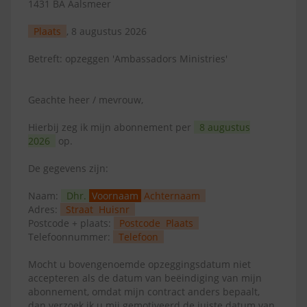
1431 BA Aalsmeer
Plaats
, 8 augustus 2026
Betreft: opzeggen 'Ambassadors Ministries'
Geachte heer / mevrouw,
Hierbij zeg ik mijn abonnement per
8 augustus
2026
op.
De gegevens zijn:
Naam:
Dhr.
Voornaam
Achternaam
Adres:
Straat
Huisnr
Postcode + plaats:
Postcode
Plaats
Telefoonnummer:
Telefoon
Mocht u bovengenoemde opzeggingsdatum niet
accepteren als de datum van beëindiging van mijn
abonnement, omdat mijn contract anders bepaalt,
dan verzoek ik u mij gemotiveerd de juiste datum van