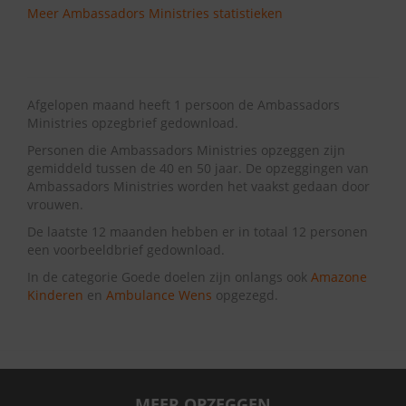
Meer Ambassadors Ministries statistieken
Afgelopen maand heeft 1 persoon de Ambassadors
Ministries opzegbrief gedownload.
Personen die Ambassadors Ministries opzeggen zijn
gemiddeld tussen de 40 en 50 jaar. De opzeggingen van
Ambassadors Ministries worden het vaakst gedaan door
vrouwen.
De laatste 12 maanden hebben er in totaal 12 personen
een voorbeeldbrief gedownload.
In de categorie Goede doelen zijn onlangs ook
Amazone
Kinderen
en
Ambulance Wens
opgezegd.
MEER OPZEGGEN