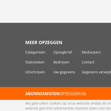
MEER OPZEGGEN
Categorieën
Opzegbrief
Media/pers
Statistieken
Bedrijven
Contact
Uitschrijven
Uw gegevens
Gegevens verwij
ABONNEMENTEN
OPZEGGEN.NL
Wij gebruiken cookies op onze website omdat dit no
website gerichte advertenties kunnen laten zien bin