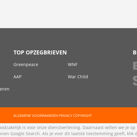
TOP OPZEGBRIEVEN
B
Greenpeace
WNF
AAP
War Child
deren
ALGEMENE VOORWAARDEN
PRIVACY
COPYRIGHT
odzakelijk is voor onze dienstverlening. Daarnaast willen we je op
nen Google Search. Als je voor dit laatste toestemming geeft, klik 