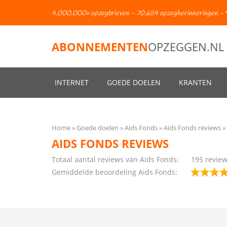
4.000.000+ opzegbrieven - 70.654 opzegherinneringen - 
ABONNEMENTEN
OPZEGGEN.NL
INTERNET
GOEDE DOELEN
KRANTEN
Home
Goede doelen
Aids Fonds
Aids Fonds reviews
AIDS FONDS REVIEWS
Totaal aantal reviews van Aids Fonds:
195
revie
Gemiddelde beoordeling Aids Fonds: