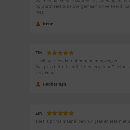
Wat een flut service klantenservice. Hang 20 m
op wordt restitutie overgemaakt op verkeerd iba
mee
Irene
ZIN
Ik wil naar een kort abonnement opzeggen.
Wat prijs betreft vindt ik hem erg duur.Telefonisc
vervelend.
Hadderingh
ZIN
alles is prima maar ik ben 101 jaar en lees niet