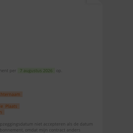
ement per
7 augustus 2026
op.
chternaam
de
Plaats
n
zeggingsdatum niet accepteren als de datum
abonnement, omdat mijn contract anders