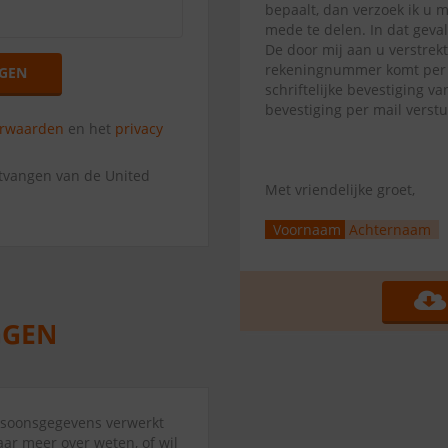
bepaalt, dan verzoek ik u 
mede te delen. In dat geva
De door mij aan u verstrek
rekeningnummer komt per di
GEN
schriftelijke bevestiging 
bevestiging per mail verst
orwaarden
en het
privacy
ntvangen van de United
Met vriendelijke groet,
Voornaam
Achternaam
ersoonsgegevens verwerkt
aar meer over weten, of wil