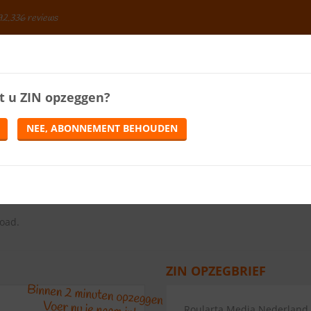
92.336 reviews
BESPAREN
t u
ZIN
opzeggen?
ENERGIE
LOTERIJEN
TELEFONIE
TIJDSCHRIFTEN
NEE, ABONNEMENT BEHOUDEN
ews)
ns op de knop Abonnement opzeggen.
load.
ZIN OPZEGBRIEF
Roularta Media Nederland