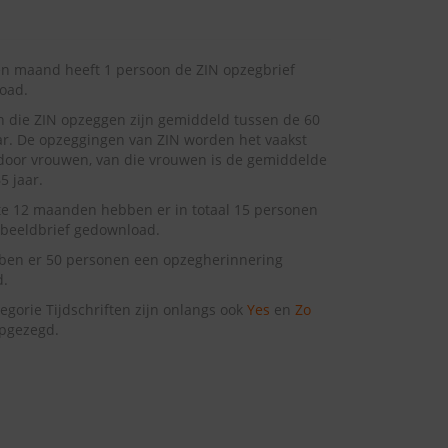
n maand heeft 1 persoon de ZIN opzegbrief
oad.
 die ZIN opzeggen zijn gemiddeld tussen de 60
ar. De opzeggingen van ZIN worden het vaakst
oor vrouwen, van die vrouwen is de gemiddelde
65 jaar.
te 12 maanden hebben er in totaal 15 personen
beeldbrief gedownload.
ben er 50 personen een opzegherinnering
d.
tegorie Tijdschriften zijn onlangs ook
Yes
en
Zo
pgezegd.