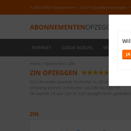
4.000.000+ opzegbrieven - 70.654 opzegherinneringen - 
ABONNEMENTEN
OPZEGGEN.NL
Wil
INTERNET
GOEDE DOELEN
KRANTEN
JA
Home
Tijdschriften
ZIN
ZIN OPZEGGEN
9.5
(
95
revi
Vul het onderstaande formulier in. Druk vervolge
Ontvang binnen 2 minuten uw ZIN opzegbrief
.
De laatste 24 uur zijn er 224 opzegbrieven gedown
ZIN