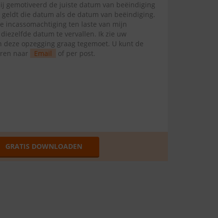
mij gemotiveerd de juiste datum van beëindiging
l geldt die datum als de datum van beëindiging.
te incassomachtiging ten laste van mijn
ezelfde datum te vervallen. Ik zie uw
van deze opzegging graag tegemoet. U kunt de
uren naar
Email
of per post.
GRATIS DOWNLOADEN