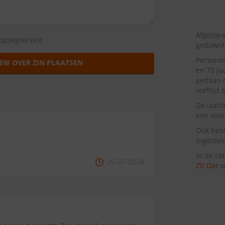
Afgelope
opzegservice
gedownl
Personen
EW OVER ZIN PLAATSEN
en 70 ja
gedaan d
leeftijd 
De laats
een voor
Ook heb
ingestel
In de ca
26-07-2024
Zit Dat
o