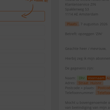
Klantenservice ZIN
Spaklerweg 53
1114 AE Amsterdam
Plaats
, 7 augustus 2026
Betreft: opzeggen 'ZIN'
Geachte heer / mevrouw,
Hierbij zeg ik mijn abonn
De gegevens zijn:
Naam:
Dhr.
Voornaam
A
Adres:
Straat
Huisnr
Postcode + plaats:
Postco
Telefoonnummer:
Telefoo
Mocht u bovengenoemde op
van beëindiging van mijn 