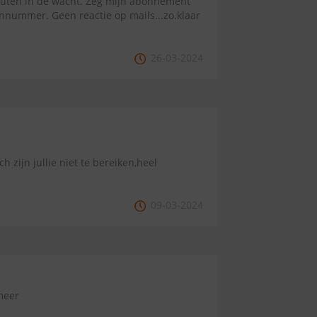
inuten in de wacht. Zeg mijn abonnement
nnummer. Geen reactie op mails...zo.klaar
26-03-2024
h zijn jullie niet te bereiken,heel
09-03-2024
 meer