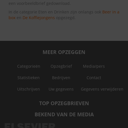
een voorbeeldbrief gedownload.
In de categorie Eten en Drinken zijn onlangs ook
Beer in a
box
en
De Koffiejongens
opgezegd.
MEER OPZEGGEN
Categorieën
Opzegbrief
Media/pers
Statistieken
Bedrijven
Contact
Uitschrijven
Uw gegevens
Gegevens verwijderen
TOP OPZEGBRIEVEN
BEKEND VAN DE MEDIA