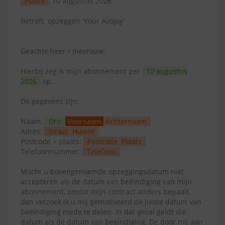
Plaats
, 10 augustus 2026
Betreft: opzeggen 'Your Avojoy'
Geachte heer / mevrouw,
Hierbij zeg ik mijn abonnement per
10 augustus
2026
op.
De gegevens zijn:
Naam:
Dhr.
Voornaam
Achternaam
Adres:
Straat
Huisnr
Postcode + plaats:
Postcode
Plaats
Telefoonnummer:
Telefoon
Mocht u bovengenoemde opzeggingsdatum niet
accepteren als de datum van beëindiging van mijn
abonnement, omdat mijn contract anders bepaalt,
dan verzoek ik u mij gemotiveerd de juiste datum van
beëindiging mede te delen. In dat geval geldt die
datum als de datum van beëindiging. De door mij aan