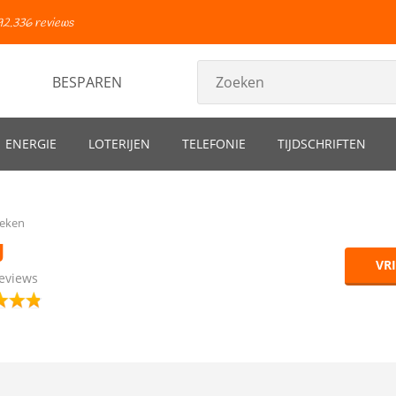
92.336 reviews
BESPAREN
ENERGIE
LOTERIJEN
TELEFONIE
TIJDSCHRIFTEN
ieken
J
VR
eviews