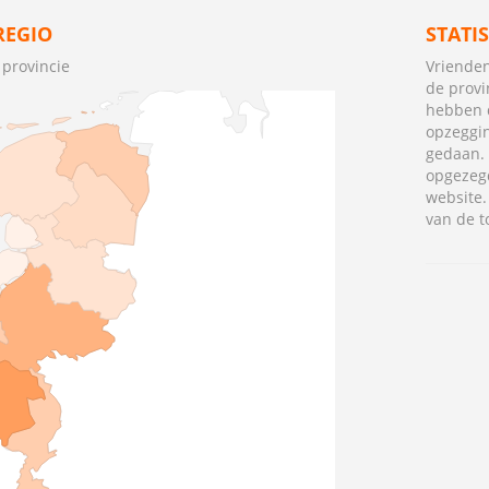
REGIO
STATI
 provincie
Vrienden
de provi
hebben 
opzeggi
gedaan. 
opgezeg
website
van de t