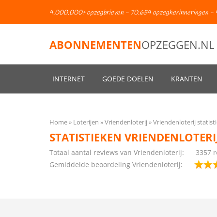
4.000.000+ opzegbrieven - 70.654 opzegherinneringen - 
ABONNEMENTEN
OPZEGGEN.NL
INTERNET
GOEDE DOELEN
KRANTEN
Home
Loterijen
Vriendenloterij
Vriendenloterij statist
STATISTIEKEN VRIENDENLOTERI
Totaal aantal reviews van Vriendenloterij:
3357 r
Gemiddelde beoordeling Vriendenloterij: