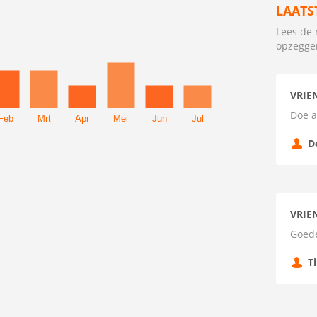
LAATS
Lees de 
opzegge
VRIE
Doe a
Feb
Mrt
Apr
Mei
Jun
Jul
D
VRIE
Goede
T