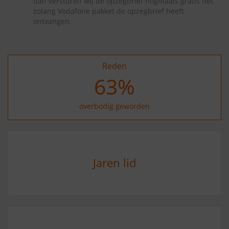
dan versturen wij de opzegbrief nogmaals gratis net
zolang Vodafone pakket de opzegbrief heeft
ontvangen.
Reden
73
%
overbodig geworden
Jaren lid