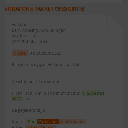
VODAFONE PAKKET OPZEGBRIEF
Vodafone
t.a.v. Afdeling Annuleringen
Postbus 1500
6201 BM Maastricht
Plaats
, 9 augustus 2026
Betreft: opzeggen 'Vodafone pakket'
Geachte heer / mevrouw,
Hierbij zeg ik mijn abonnement per
9 augustus
2026
op.
De gegevens zijn:
Naam:
Dhr.
Voornaam
Achternaam
Adres:
Straat
Huisnr