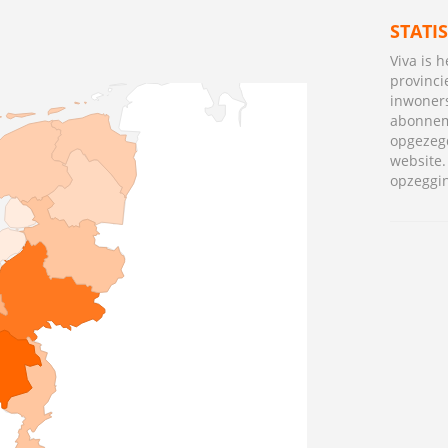
STATI
Viva is 
provinci
inwoners
abonnem
opgezeg
website
opzeggi