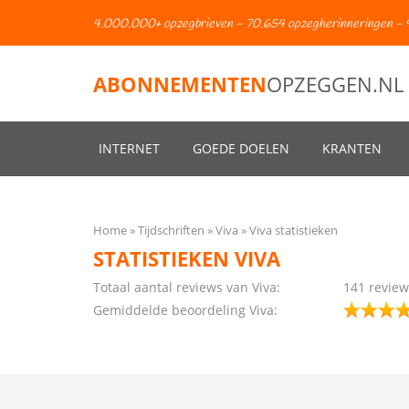
4.000.000+ opzegbrieven - 70.654 opzegherinneringen - 
ABONNEMENTEN
OPZEGGEN.NL
INTERNET
GOEDE DOELEN
KRANTEN
Home
Tijdschriften
Viva
Viva statistieken
STATISTIEKEN VIVA
Totaal aantal reviews van Viva:
141 review
Gemiddelde beoordeling Viva: