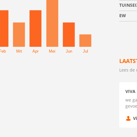
TUINSE
EW
Feb
Mrt
Apr
Mei
Jun
Jul
LAATS
Lees de 
VIVA
we ga
gevo
V