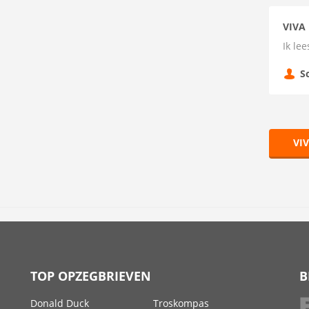
VIVA
Ik lee
S
VI
TOP OPZEGBRIEVEN
B
Donald Duck
Troskompas