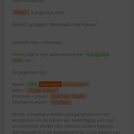
3990 GA Houten
Plaats
, 9 augustus 2026
Betreft: opzeggen 'Verpleegkunde Nieuws'
Geachte heer / mevrouw,
Hierbij zeg ik mijn abonnement per
9 augustus
2026
op.
De gegevens zijn:
Naam:
Dhr.
Voornaam
Achternaam
Adres:
Straat
Huisnr
Postcode + plaats:
Postcode
Plaats
Telefoonnummer:
Telefoon
Mocht u bovengenoemde opzeggingsdatum niet
accepteren als de datum van beëindiging van mijn
abonnement, omdat mijn contract anders bepaalt,
dan verzoek ik u mij gemotiveerd de juiste datum van