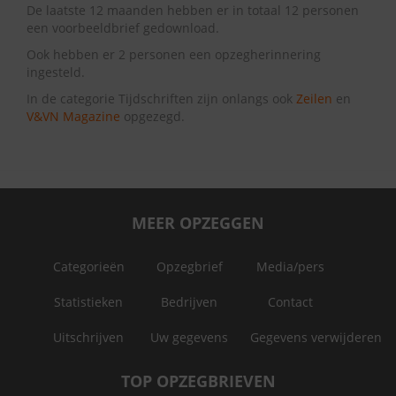
De laatste 12 maanden hebben er in totaal 12 personen
een voorbeeldbrief gedownload.
Ook hebben er 2 personen een opzegherinnering
ingesteld.
In de categorie Tijdschriften zijn onlangs ook
Zeilen
en
V&VN Magazine
opgezegd.
MEER OPZEGGEN
Categorieën
Opzegbrief
Media/pers
Statistieken
Bedrijven
Contact
Uitschrijven
Uw gegevens
Gegevens verwijderen
TOP OPZEGBRIEVEN