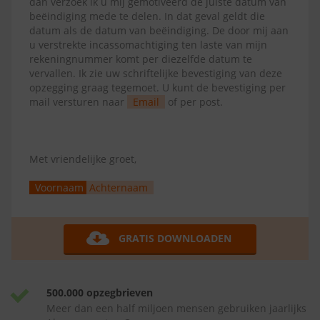
dan verzoek ik u mij gemotiveerd de juiste datum van
beëindiging mede te delen. In dat geval geldt die
datum als de datum van beëindiging. De door mij aan
u verstrekte incassomachtiging ten laste van mijn
rekeningnummer komt per diezelfde datum te
vervallen. Ik zie uw schriftelijke bevestiging van deze
opzegging graag tegemoet. U kunt de bevestiging per
mail versturen naar
Email
of per post.
Met vriendelijke groet,
Voornaam
Achternaam
GRATIS DOWNLOADEN
500.000 opzegbrieven
Meer dan een half miljoen mensen gebruiken jaarlijks