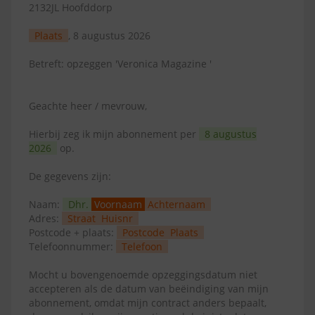
2132JL Hoofddorp
Plaats
, 8 augustus 2026
Betreft: opzeggen 'Veronica Magazine '
Geachte heer / mevrouw,
Hierbij zeg ik mijn abonnement per
8 augustus
2026
op.
De gegevens zijn:
Naam:
Dhr.
Voornaam
Achternaam
Adres:
Straat
Huisnr
Postcode + plaats:
Postcode
Plaats
Telefoonnummer:
Telefoon
Mocht u bovengenoemde opzeggingsdatum niet
accepteren als de datum van beëindiging van mijn
abonnement, omdat mijn contract anders bepaalt,