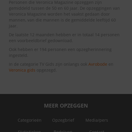
Personen die Veronica Magazine opzeggen zijn
gemiddeld tussen de 50 en 60 jaar. De opzeggingen van
Veronica Magazine worden het vaakst gedaan door
mannen, van die mannen is de gemiddelde leeftijd 60
jaar.
De laatste 12 maanden hebben er in totaal 14 personen
een voorbeeldbrief gedownload.
Ook hebben er 194 personen een opzegherinnering
ingesteld.
In de categorie TV Gids zijn onlangs ook
Avrobode
en
Veronica gids
opgezegd.
MEER OPZEGGEN
Categorieën
Opzegbrief
Media/pers
Statistieken
Bedrijven
Contact