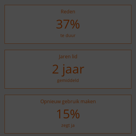
Reden
37
%
te duur
Jaren lid
2
jaar
gemiddeld
Opnieuw gebruik maken
25
%
zegt ja