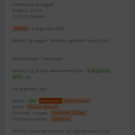
creditcard opzeggen
Postbus 23225
1100 DS Diemen
Plaats
, 6 augustus 2026
Betreft: opzeggen 'Verloren gestolen Visa Cards'
Geachte heer / mevrouw,
Hierbij zeg ik mijn abonnement per
6 augustus
2026
op.
De gegevens zijn:
Naam:
Dhr.
Voornaam
Achternaam
Adres:
Straat
Huisnr
Postcode + plaats:
Postcode
Plaats
Telefoonnummer:
Telefoon
Mocht u bovengenoemde opzeggingsdatum niet