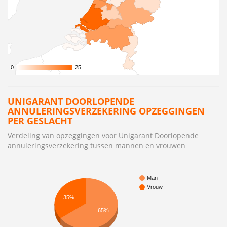
0
0
25
25
UNIGARANT DOORLOPENDE
ANNULERINGSVERZEKERING OPZEGGINGEN
PER GESLACHT
Verdeling van opzeggingen voor Unigarant Doorlopende
annuleringsverzekering tussen mannen en vrouwen
Man
Vrouw
35%
65%