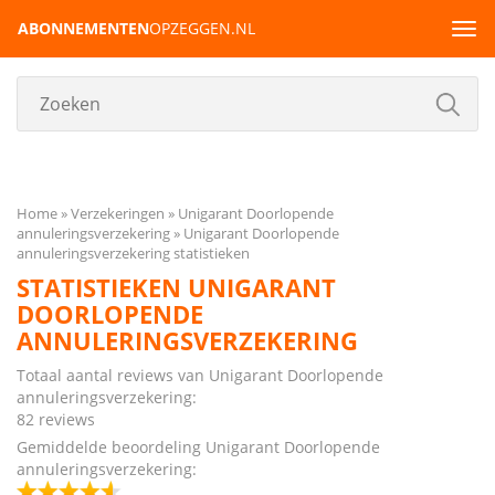
ABONNEMENTEN
OPZEGGEN.NL
Tog
navi
Home
Verzekeringen
Unigarant Doorlopende
annuleringsverzekering
Unigarant Doorlopende
annuleringsverzekering statistieken
STATISTIEKEN UNIGARANT
DOORLOPENDE
ANNULERINGSVERZEKERING
Totaal aantal reviews van Unigarant Doorlopende
annuleringsverzekering:
82 reviews
Gemiddelde beoordeling Unigarant Doorlopende
annuleringsverzekering: