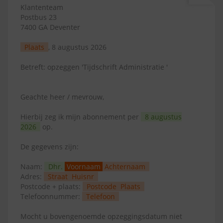
Klantenteam
Postbus 23
7400 GA Deventer
Plaats
, 8 augustus 2026
Betreft: opzeggen 'Tijdschrift Administratie '
Geachte heer / mevrouw,
Hierbij zeg ik mijn abonnement per
8 augustus
2026
op.
De gegevens zijn:
Naam:
Dhr.
Voornaam
Achternaam
Adres:
Straat
Huisnr
Postcode + plaats:
Postcode
Plaats
Telefoonnummer:
Telefoon
Mocht u bovengenoemde opzeggingsdatum niet