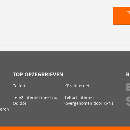
T
TOP OPZEGBRIEVEN
B
Telfort
KPN internet
Tele2 internet (heet nu
Telfort internet
Odido)
(overgenomen door KPN)
deren