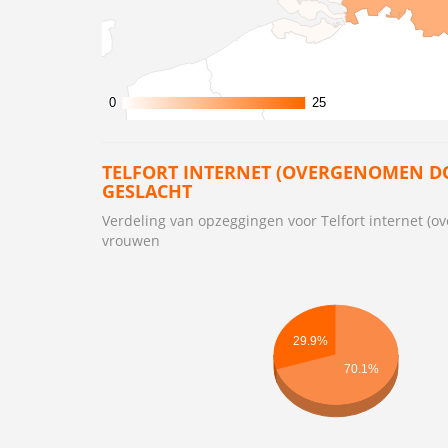
0
0
25
25
TELFORT INTERNET (OVERGENOMEN D
GESLACHT
Verdeling van opzeggingen voor Telfort internet 
vrouwen
29.9%
70.1%