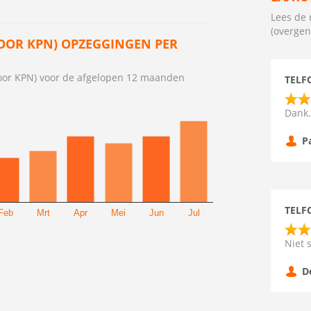
Lees de 
(overge
OOR KPN) OPZEGGINGEN PER
oor KPN) voor de afgelopen 12 maanden
TELF
Dank.
P
TELF
Feb
Mrt
Apr
Mei
Jun
Jul
Niet 
D