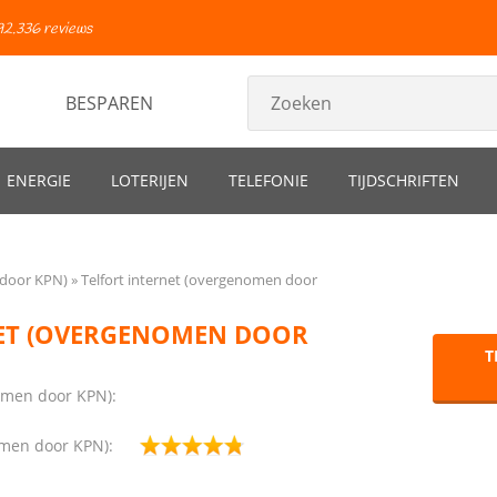
92.336 reviews
BESPAREN
ENERGIE
LOTERIJEN
TELEFONIE
TIJDSCHRIFTEN
 door KPN)
Telfort internet (overgenomen door
NET (OVERGENOMEN DOOR
T
nomen door KPN):
omen door KPN):