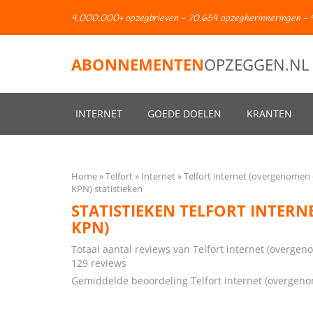
4.000.000+ opzegbrieven - 70.654 opzegherinneringen - 
ABONNEMENTEN
OPZEGGEN.NL
INTERNET
GOEDE DOELEN
KRANTEN
Home
Telfort
Internet
Telfort internet (overgenomen
KPN) statistieken
STATISTIEKEN TELFORT INTER
KPN)
Totaal aantal reviews van Telfort internet (overge
129 reviews
Gemiddelde beoordeling Telfort internet (overgen