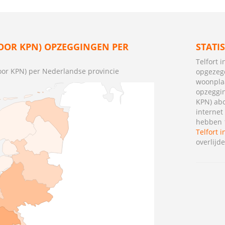
OOR KPN) OPZEGGINGEN PER
STATI
Telfort 
oor KPN) per Nederlandse provincie
opgezegd
woonpla
opzeggin
KPN) abo
interne
hebben 1
Telfort 
overlijd