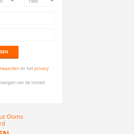
GEN
orwaarden
en het
privacy
ntvangen van de United