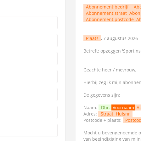
Abonnement:bedrijf
Ab
Abonnement:straat
Abon
Abonnement:postcode
A
Plaats
, 7 augustus 2026
Betreft: opzeggen 'Sportin
Geachte heer / mevrouw,
Hierbij zeg ik mijn abonn
De gegevens zijn:
Naam:
Dhr.
Voornaam
A
Adres:
Straat
Huisnr
Postcode + plaats:
Postco
Mocht u bovengenoemde op
van beeindigiging van mij