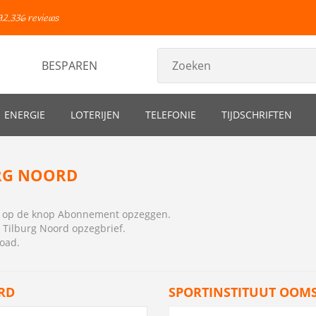
92.336 reviews
BESPAREN
ENERGIE
LOTERIJEN
TELEFONIE
TIJDSCHRIFTEN
RG NOORD
ns op de knop Abonnement opzeggen.
 Tilburg Noord opzegbrief
.
load.
RD
SPORTINSTITUUT OOMS