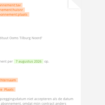
onnement:tav
nement:huisnr
bonnement:plaats
stituut Ooms Tilburg Noord'
ement per
7 augustus 2026
op.
chternaam
de
Plaats
zeggingsdatum niet accepteren als de datum
n abonnement, omdat mijn contract anders