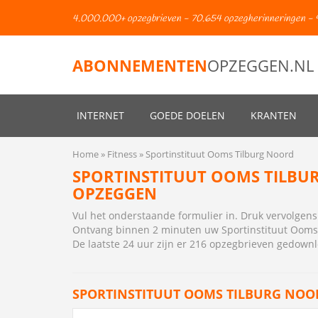
4.000.000+ opzegbrieven - 70.654 opzegherinneringen - 
ABONNEMENTEN
OPZEGGEN.NL
INTERNET
GOEDE DOELEN
KRANTEN
Home
Fitness
Sportinstituut Ooms Tilburg Noord
SPORTINSTITUUT OOMS TILBU
OPZEGGEN
Vul het onderstaande formulier in. Druk vervolge
Ontvang binnen 2 minuten uw Sportinstituut Ooms
De laatste 24 uur zijn er 216 opzegbrieven gedown
SPORTINSTITUUT OOMS TILBURG NOO