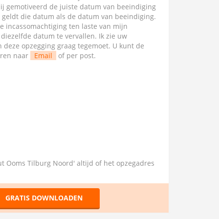
mij gemotiveerd de juiste datum van beeindiging
l geldt die datum als de datum van beeindiging.
te incassomachtiging ten laste van mijn
ezelfde datum te vervallen. Ik zie uw
van deze opzegging graag tegemoet. U kunt de
uren naar
Email
of per post.
uut Ooms Tilburg Noord' altijd of het opzegadres
GRATIS DOWNLOADEN