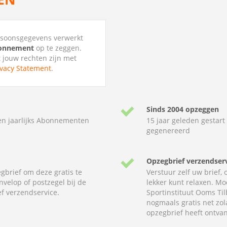
ersoonsgegevens verwerkt
bonnement
op te zeggen.
t jouw rechten zijn met
ivacy Statement
.
Sinds 2004 opzeggen
en jaarlijks Abonnementen
15 jaar geleden gestart
gegenereerd
Opzegbrief verzendser
gbrief om deze gratis te
Verstuur zelf uw brief,
nvelop of postzegel bij de
lekker kunt relaxen. Mo
f verzendservice.
Sportinstituut Ooms Til
nogmaals gratis net zo
opzegbrief heeft ontva