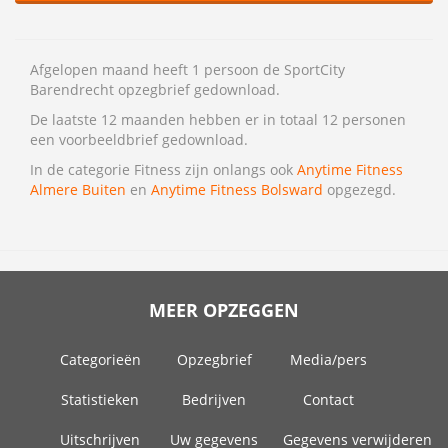
Afgelopen maand heeft 1 persoon de SportCity
Barendrecht opzegbrief gedownload.
De laatste 12 maanden hebben er in totaal 12 personen
een voorbeeldbrief gedownload.
In de categorie Fitness zijn onlangs ook
Anytime Fitness
Almere Buiten
en
Anytime Fitness Bolsward
opgezegd.
MEER OPZEGGEN
Categorieën
Opzegbrief
Media/pers
Statistieken
Bedrijven
Contact
Uitschrijven
Uw gegevens
Gegevens verwijderen