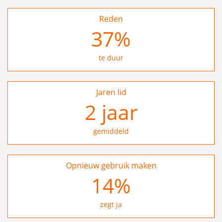
Reden
37
%
te duur
Jaren lid
2
jaar
gemiddeld
Opnieuw gebruik maken
25
%
zegt ja