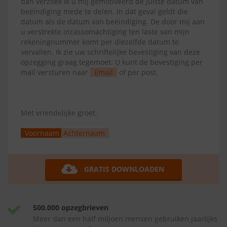
dan verzoek ik u mij gemotiveerd de juiste datum van
beëindiging mede te delen. In dat geval geldt die
datum als de datum van beëindiging. De door mij aan
u verstrekte incassomachtiging ten laste van mijn
rekeningnummer komt per diezelfde datum te
vervallen. Ik zie uw schriftelijke bevestiging van deze
opzegging graag tegemoet. U kunt de bevestiging per
mail versturen naar
Email
of per post.
Met vriendelijke groet,
Voornaam
Achternaam
GRATIS DOWNLOADEN
500.000 opzegbrieven
Meer dan een half miljoen mensen gebruiken jaarlijks