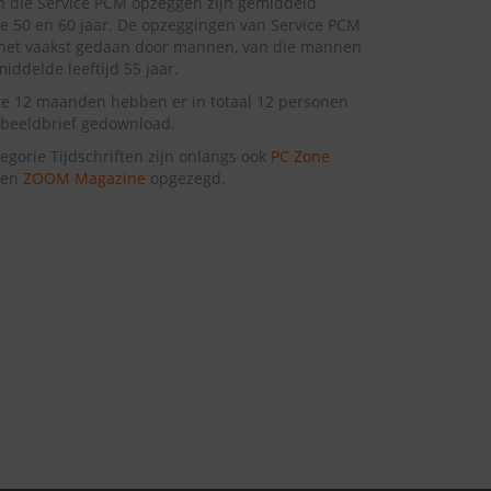
 die Service PCM opzeggen zijn gemiddeld
e 50 en 60 jaar. De opzeggingen van Service PCM
het vaakst gedaan door mannen, van die mannen
middelde leeftijd 55 jaar.
te 12 maanden hebben er in totaal 12 personen
beeldbrief gedownload.
tegorie Tijdschriften zijn onlangs ook
PC Zone
en
ZOOM Magazine
opgezegd.