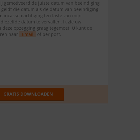
mij gemotiveerd de juiste datum van beëindiging
l geldt die datum als de datum van beëindiging.
te incassomachtiging ten laste van mijn
ezelfde datum te vervallen. Ik zie uw
van deze opzegging graag tegemoet. U kunt de
uren naar
Email
of per post.
GRATIS DOWNLOADEN