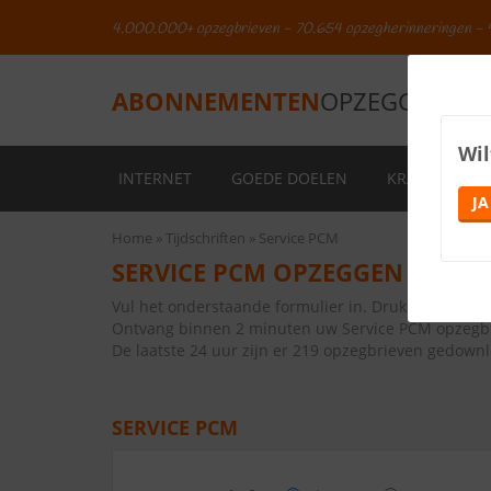
4.000.000+ opzegbrieven - 70.654 opzegherinneringen - 
ABONNEMENTEN
OPZEGGEN.NL
Wil
INTERNET
GOEDE DOELEN
KRANTEN
JA
Home
Tijdschriften
Service PCM
SERVICE PCM OPZEGGEN
Vul het onderstaande formulier in. Druk vervolge
Ontvang binnen 2 minuten uw Service PCM opzegbr
De laatste 24 uur zijn er 219 opzegbrieven gedown
SERVICE PCM