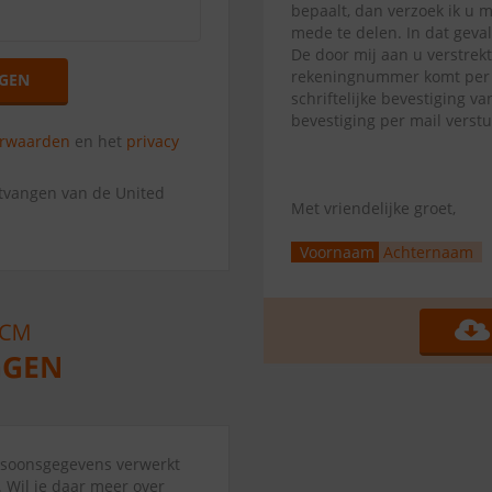
bepaalt, dan verzoek ik u 
mede te delen. In dat geva
De door mij aan u verstrek
rekeningnummer komt per di
GEN
schriftelijke bevestiging 
bevestiging per mail verst
orwaarden
en het
privacy
ntvangen van de United
Met vriendelijke groet,
Voornaam
Achternaam
ersoonsgegevens verwerkt
 Wil je daar meer over