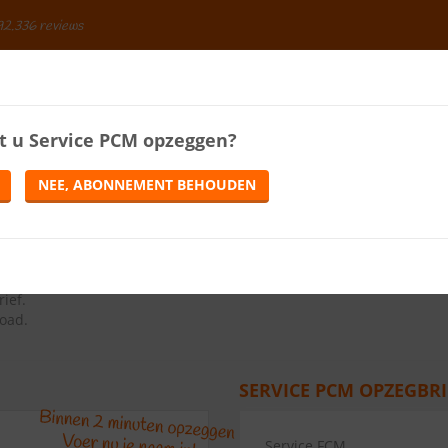
92.336 reviews
BESPAREN
t u
Service PCM
opzeggen?
ENERGIE
LOTERIJEN
TELEFONIE
TIJDSCHRIFTEN
NEE, ABONNEMENT BEHOUDEN
10.0
(
1
review)
ns op de knop Abonnement opzeggen.
ief
.
load.
SERVICE PCM OPZEGBRI
Service FCM