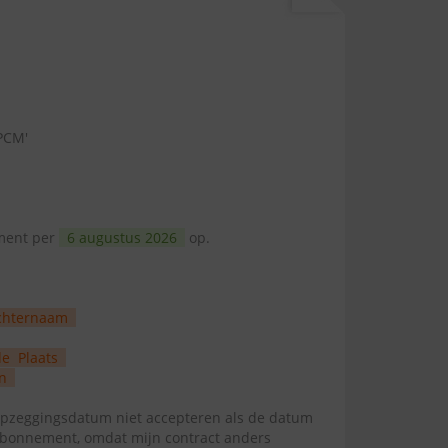
 PCM'
ement per
6 augustus 2026
op.
chternaam
de
Plaats
n
zeggingsdatum niet accepteren als de datum
abonnement, omdat mijn contract anders