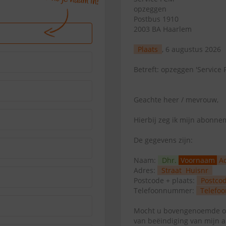
opzeggen
Postbus 1910
2003 BA Haarlem
Plaats
, 6 augustus 2026
Betreft: opzeggen 'Service
Geachte heer / mevrouw,
Hierbij zeg ik mijn abonn
De gegevens zijn:
Naam:
Dhr.
Voornaam
A
Adres:
Straat
Huisnr
Postcode + plaats:
Postco
Telefoonnummer:
Telefoo
Mocht u bovengenoemde op
van beëindiging van mijn 