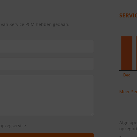
SERVI
g van Service PCM hebben gedaan.
Meer Ser
Afgelop
opzegservice
opzegbr