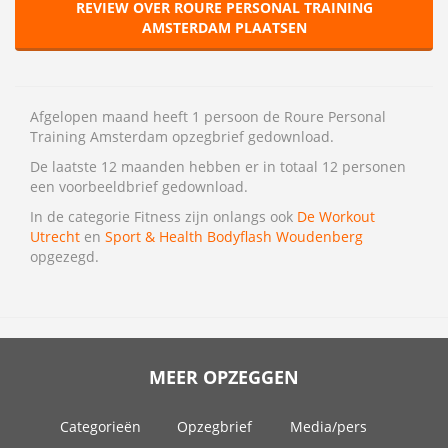
REVIEW OVER ROURE PERSONAL TRAINING
AMSTERDAM PLAATSEN
Afgelopen maand heeft 1 persoon de Roure Personal
Training Amsterdam opzegbrief gedownload.
De laatste 12 maanden hebben er in totaal 12 personen
een voorbeeldbrief gedownload.
In de categorie Fitness zijn onlangs ook
De Workout
Utrecht
en
Sport & Health Bodyflash Woudenberg
opgezegd.
MEER OPZEGGEN
Categorieën
Opzegbrief
Media/pers