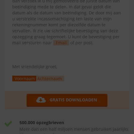
dan verzoek ik u mij gemotiveerd de juiste datum van
beëindiging mede te delen. In dat geval geldt die
datum als de datum van beëindiging. De door mij aan
u verstrekte incassomachtiging ten laste van mijn
rekeningnummer komt per diezelfde datum te
vervallen. Ik zie uw schriftelijke bevestiging van deze
opzegging graag tegemoet. U kunt de bevestiging per
mail versturen naar
Email
of per post.
Met vriendelijke groet,
Voornaam
Achternaam
GRATIS DOWNLOADEN
500.000 opzegbrieven
Meer dan een half miljoen mensen gebruiken jaarlijks