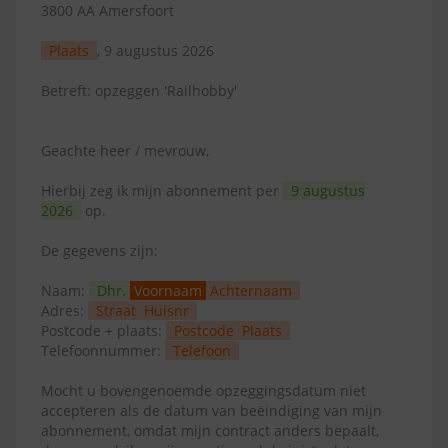
3800 AA Amersfoort
Plaats
, 9 augustus 2026
Betreft: opzeggen 'Railhobby'
Geachte heer / mevrouw,
Hierbij zeg ik mijn abonnement per
9 augustus
2026
op.
De gegevens zijn:
Naam:
Dhr.
Voornaam
Achternaam
Adres:
Straat
Huisnr
Postcode + plaats:
Postcode
Plaats
Telefoonnummer:
Telefoon
Mocht u bovengenoemde opzeggingsdatum niet
accepteren als de datum van beëindiging van mijn
abonnement, omdat mijn contract anders bepaalt,