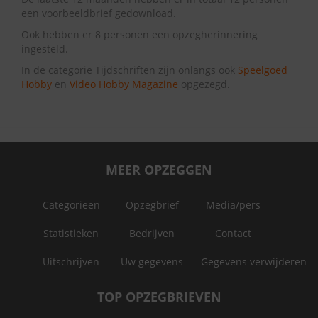
een voorbeeldbrief gedownload.
Ook hebben er 8 personen een opzegherinnering
ingesteld.
In de categorie Tijdschriften zijn onlangs ook
Speelgoed
Hobby
en
Video Hobby Magazine
opgezegd.
MEER OPZEGGEN
Categorieën
Opzegbrief
Media/pers
Statistieken
Bedrijven
Contact
Uitschrijven
Uw gegevens
Gegevens verwijderen
TOP OPZEGBRIEVEN