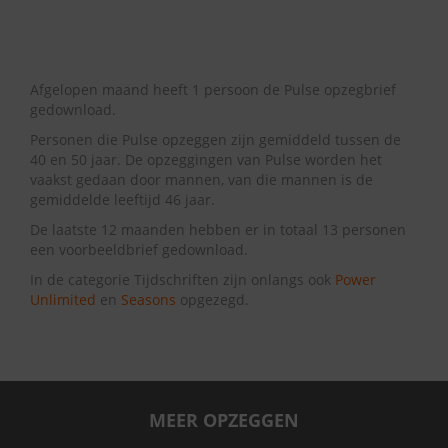
Afgelopen maand heeft 1 persoon de Pulse opzegbrief
gedownload.
Personen die Pulse opzeggen zijn gemiddeld tussen de
40 en 50 jaar. De opzeggingen van Pulse worden het
vaakst gedaan door mannen, van die mannen is de
gemiddelde leeftijd 46 jaar.
De laatste 12 maanden hebben er in totaal 13 personen
een voorbeeldbrief gedownload.
In de categorie Tijdschriften zijn onlangs ook
Power
Unlimited
en
Seasons
opgezegd.
MEER OPZEGGEN