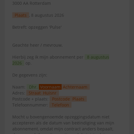
3000 AA Rotterdam
Plaats
, 8 augustus 2026
Betreft: opzeggen 'Pulse'
Geachte heer / mevrouw,
Hierbij zeg ik mijn abonnement per
8 augustus
2026
op.
De gegevens zijn:
Naam:
Dhr.
Voornaam
Achternaam
Adres:
Straat
Huisnr
Postcode + plaats:
Postcode
Plaats
Telefoonnummer:
Telefoon
Mocht u bovengenoemde opzeggingsdatum niet
accepteren als de datum van beëindiging van mijn
abonnement, omdat mijn contract anders bepaalt,