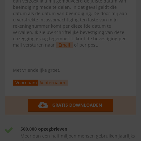
dan verzoek ik u mij gemotiveerd de juiste datum van
beëindiging mede te delen. In dat geval geldt die
datum als de datum van beëindiging. De door mij aan
u verstrekte incassomachtiging ten laste van mijn
rekeningnummer komt per diezelfde datum te
vervallen. Ik zie uw schriftelijke bevestiging van deze
opzegging graag tegemoet. U kunt de bevestiging per
mail versturen naar
Email
of per post.
Met vriendelijke groet,
Voornaam
Achternaam
GRATIS DOWNLOADEN
500.000 opzegbrieven
Meer dan een half miljoen mensen gebruiken jaarlijks