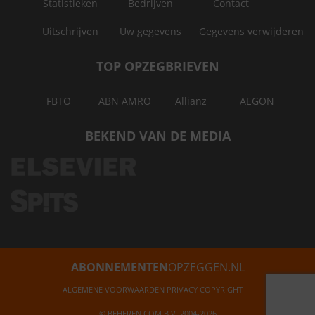
Statistieken
Bedrijven
Contact
Uitschrijven
Uw gegevens
Gegevens verwijderen
TOP OPZEGBRIEVEN
FBTO
ABN AMRO
Allianz
AEGON
BEKEND VAN DE MEDIA
ABONNEMENTEN
OPZEGGEN.NL
ALGEMENE VOORWAARDEN
PRIVACY
COPYRIGHT
© BEHEREN.COM B.V. 2004-2026