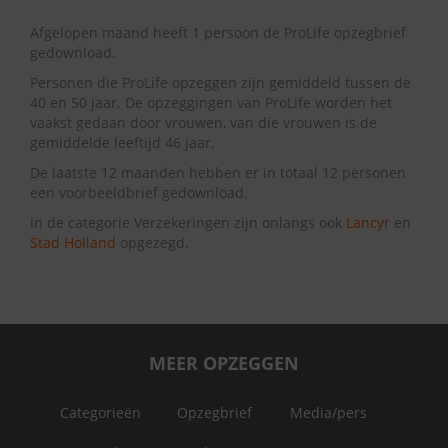
Afgelopen maand heeft 1 persoon de ProLife opzegbrief
gedownload.
Personen die ProLife opzeggen zijn gemiddeld tussen de
40 en 50 jaar. De opzeggingen van ProLife worden het
vaakst gedaan door vrouwen, van die vrouwen is de
gemiddelde leeftijd 46 jaar.
De laatste 12 maanden hebben er in totaal 12 personen
een voorbeeldbrief gedownload.
In de categorie Verzekeringen zijn onlangs ook
Lancyr
en
Stad Holland
opgezegd.
MEER OPZEGGEN
Categorieën
Opzegbrief
Media/pers