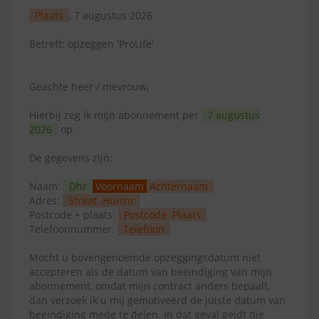
Plaats
, 7 augustus 2026
Betreft: opzeggen 'ProLife'
Geachte heer / mevrouw,
Hierbij zeg ik mijn abonnement per
7 augustus
2026
op.
De gegevens zijn:
Naam:
Dhr.
Voornaam
Achternaam
Adres:
Straat
Huisnr
Postcode + plaats:
Postcode
Plaats
Telefoonnummer:
Telefoon
Mocht u bovengenoemde opzeggingsdatum niet
accepteren als de datum van beëindiging van mijn
abonnement, omdat mijn contract anders bepaalt,
dan verzoek ik u mij gemotiveerd de juiste datum van
beëindiging mede te delen. In dat geval geldt die