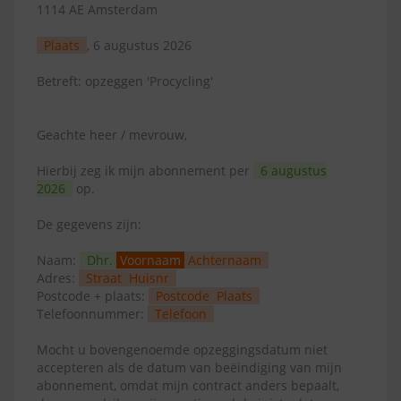
1114 AE Amsterdam
Plaats
, 6 augustus 2026
Betreft: opzeggen 'Procycling'
Geachte heer / mevrouw,
Hierbij zeg ik mijn abonnement per
6 augustus
2026
op.
De gegevens zijn:
Naam:
Dhr.
Voornaam
Achternaam
Adres:
Straat
Huisnr
Postcode + plaats:
Postcode
Plaats
Telefoonnummer:
Telefoon
Mocht u bovengenoemde opzeggingsdatum niet
accepteren als de datum van beëindiging van mijn
abonnement, omdat mijn contract anders bepaalt,