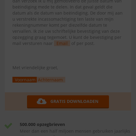
dan verzoek ik u mij gemotiveerd de juiste datum van
beëindiging mede te delen. In dat geval geldt die
datum als de datum van beëindiging. De door mij aan
u verstrekte incassomachtiging ten laste van mijn
rekeningnummer komt per diezelfde datum te
vervallen. Ik zie uw schriftelijke bevestiging van deze
opzegging graag tegemoet. U kunt de bevestiging per
mail versturen naar
Email
of per post.
Met vriendelijke groet,
Voornaam
Achternaam
GRATIS DOWNLOADEN
500.000 opzegbrieven
Meer dan een half miljoen mensen gebruiken jaarlijks