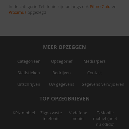
In de categorie Telefonie zijn onlangs ook
Pilmo Gold
en
Proximus
opgezegd.
MEER OPZEGGEN
Categorieën
Opzegbrief
Media/pers
Statistieken
Bedrijven
Contact
Uitschrijven
Uw gegevens
Gegevens verwijderen
TOP OPZEGBRIEVEN
KPN mobiel
Ziggo vaste
Vodafone
T-Mobile
telefonie
mobiel
mobiel (heet
nu odido)