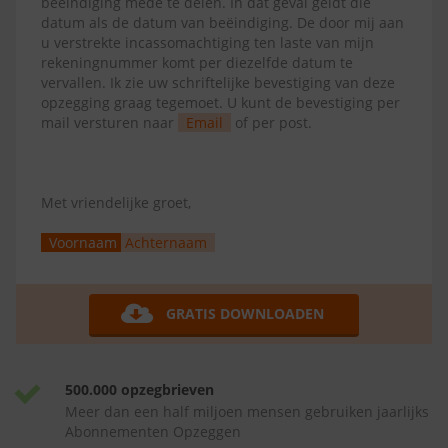
beëindiging mede te delen. In dat geval geldt die
datum als de datum van beëindiging. De door mij aan
u verstrekte incassomachtiging ten laste van mijn
rekeningnummer komt per diezelfde datum te
vervallen. Ik zie uw schriftelijke bevestiging van deze
opzegging graag tegemoet. U kunt de bevestiging per
mail versturen naar
Email
of per post.
Met vriendelijke groet,
Voornaam
Achternaam
GRATIS DOWNLOADEN
500.000 opzegbrieven
Meer dan een half miljoen mensen gebruiken jaarlijks
Abonnementen Opzeggen