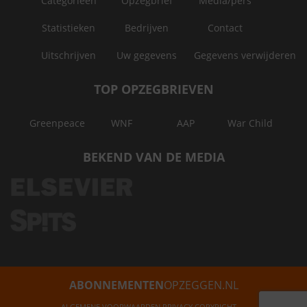
Categorieën
Opzegbrief
Media/pers
Statistieken
Bedrijven
Contact
Uitschrijven
Uw gegevens
Gegevens verwijderen
TOP OPZEGBRIEVEN
Greenpeace
WNF
AAP
War Child
BEKEND VAN DE MEDIA
ABONNEMENTEN
OPZEGGEN.NL
ALGEMENE VOORWAARDEN
PRIVACY
COPYRIGHT