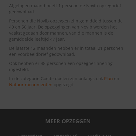
Afgelopen maand heeft 1 persoon de Novib opzegbrief
gedownload.
Personen die Novib opzeggen zijn gemiddeld tussen de
40 en 50 jaar. De opzeggingen van Novib worden het
vaakst gedaan door mannen, van die mannen is de
gemiddelde leeftijd 47 jaar.
De laatste 12 maanden hebben er in totaal 21 personen
een voorbeeldbrief gedownload.
Ook hebben er 48 personen een opzegherinnering
ingesteld.
In de categorie Goede doelen zijn onlangs ook
Plan
en
Natuur monumenten
opgezegd.
MEER OPZEGGEN