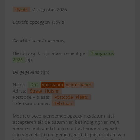
Plaats
, 7 augustus 2026
Betreft: opzeggen 'Novib'
Geachte heer / mevrouw,
Hierbij zeg ik mijn abonnement per
7 augustus
2026
op.
De gegevens zijn:
Naam:
Dhr.
Voornaam
Achternaam
Adres:
Straat
Huisnr
Postcode + plaats:
Postcode
Plaats
Telefoonnummer:
Telefoon
Mocht u bovengenoemde opzeggingsdatum niet
accepteren als de datum van beëindiging van mijn
abonnement, omdat mijn contract anders bepaalt,
dan verzoek ik u mij gemotiveerd de juiste datum van