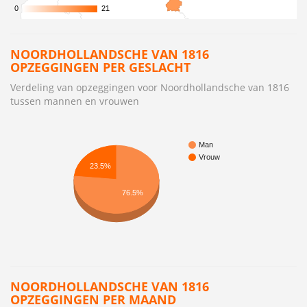
0
0
21
21
NOORDHOLLANDSCHE VAN 1816
OPZEGGINGEN PER GESLACHT
Verdeling van opzeggingen voor Noordhollandsche van 1816
tussen mannen en vrouwen
Man
Vrouw
23.5%
76.5%
NOORDHOLLANDSCHE VAN 1816
OPZEGGINGEN PER MAAND