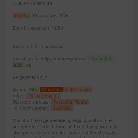
1200 AN Hilversum
Plaats
, 10 augustus 2026
Betreft: opzeggen 'NCRV'
Geachte heer / mevrouw,
Hierbij zeg ik mijn abonnement per
10 augustus
2026
op.
De gegevens zijn:
Naam:
Dhr.
Voornaam
Achternaam
Adres:
Straat
Huisnr
Postcode + plaats:
Postcode
Plaats
Telefoonnummer:
Telefoon
Mocht u bovengenoemde opzeggingsdatum niet
accepteren als de datum van beëindiging van mijn
abonnement, omdat mijn contract anders bepaalt,