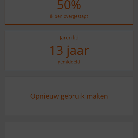
50
%
ik ben overgestapt
Jaren lid
14
jaar
gemiddeld
Opnieuw gebruik maken
10
%
zegt ja