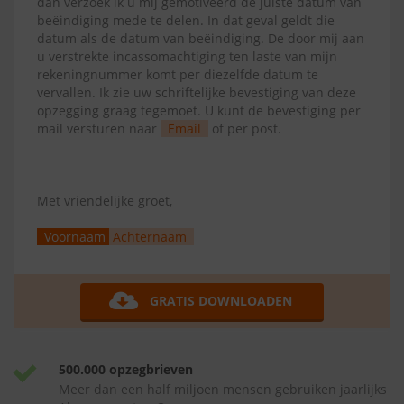
dan verzoek ik u mij gemotiveerd de juiste datum van
beëindiging mede te delen. In dat geval geldt die
datum als de datum van beëindiging. De door mij aan
u verstrekte incassomachtiging ten laste van mijn
rekeningnummer komt per diezelfde datum te
vervallen. Ik zie uw schriftelijke bevestiging van deze
opzegging graag tegemoet. U kunt de bevestiging per
mail versturen naar
Email
of per post.
Met vriendelijke groet,
Voornaam
Achternaam
GRATIS DOWNLOADEN
500.000 opzegbrieven
Meer dan een half miljoen mensen gebruiken jaarlijks