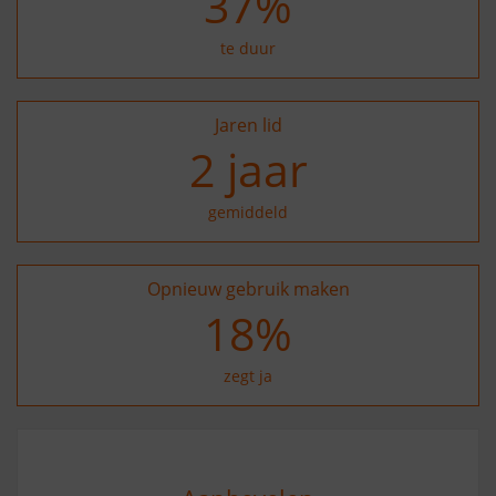
37
%
te duur
Jaren lid
2
jaar
gemiddeld
Opnieuw gebruik maken
27
%
zegt ja