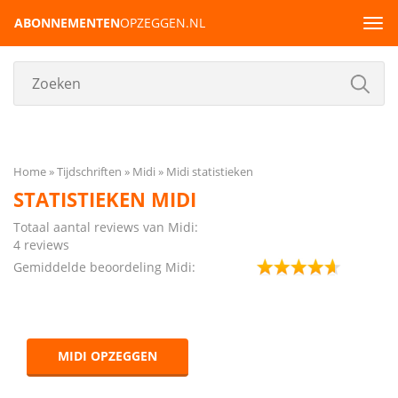
ABONNEMENTEN
OPZEGGEN.NL
Tog
navi
Home
Tijdschriften
Midi
Midi statistieken
STATISTIEKEN MIDI
Totaal aantal reviews van Midi:
4 reviews
Gemiddelde beoordeling Midi:
MIDI OPZEGGEN