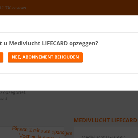
92.336 reviews
BESPAREN
t u
Medivlucht LIFECARD
opzeggen?
ENERGIE
LOTERIJEN
TELEFONIE
TIJDSCHRIFTEN
NEE, ABONNEMENT BEHOUDEN
GEN
ns op de knop Abonnement opzeggen.
D opzegbrief
.
load.
MEDIVLUCHT LIFECARD
Medivlucht LIFECARD