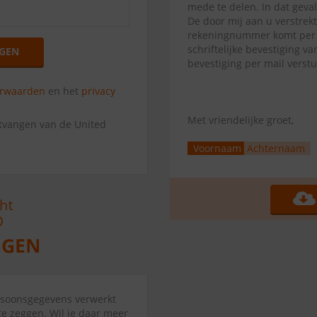
mede te delen. In dat geva
De door mij aan u verstrek
rekeningnummer komt per di
schriftelijke bevestiging 
GEN
bevestiging per mail verst
orwaarden
en het
privacy
Met vriendelijke groet,
ntvangen van de United
Voornaam
Achternaam
ersoonsgegevens verwerkt
e zeggen. Wil je daar meer