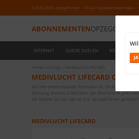
4.000.000+ opzegbrieven - 70.654 opzegherinneringen - 
ABONNEMENTEN
OPZEGGEN.NL
Wil
INTERNET
GOEDE DOELEN
KRANTEN
JA
Home
Overige
Medivlucht LIFECARD
MEDIVLUCHT LIFECARD OPZEG
Vul het onderstaande formulier in. Druk vervolge
Ontvang binnen 2 minuten uw Medivlucht LIFECAR
De laatste 24 uur zijn er 216 opzegbrieven gedown
MEDIVLUCHT LIFECARD