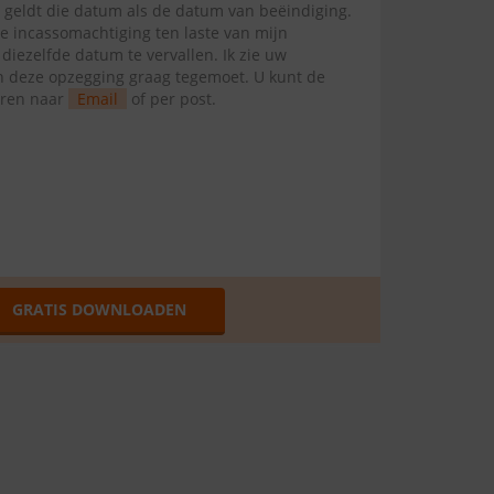
l geldt die datum als de datum van beëindiging.
te incassomachtiging ten laste van mijn
ezelfde datum te vervallen. Ik zie uw
van deze opzegging graag tegemoet. U kunt de
uren naar
Email
of per post.
GRATIS DOWNLOADEN