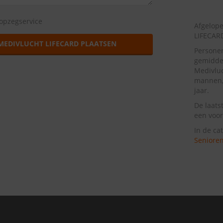
opzegservice
Afgelop
LIFECAR
MEDIVLUCHT LIFECARD PLAATSEN
Personen
gemiddel
Medivlu
mannen, 
jaar.
De laats
een voor
In de ca
Seniore