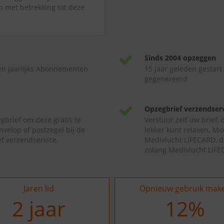
jn met betrekking tot deze
Sinds 2004 opzeggen
en jaarlijks Abonnementen
15 jaar geleden gestart
gegenereerd
Opzegbrief verzendser
gbrief om deze gratis te
Verstuur zelf uw brief,
nvelop of postzegel bij de
lekker kunt relaxen. Mo
f verzendservice.
Medivlucht LIFECARD, d
zolang Medivlucht LIFE
Jaren lid
Opnieuw gebruik mak
2
jaar
13
%