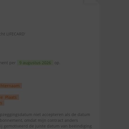
cht LIFECARD'
ement per
9 augustus 2026
op.
chternaam
de
Plaats
n
zeggingsdatum niet accepteren als de datum
abonnement, omdat mijn contract anders
mij gemotiveerd de juiste datum van beëindiging