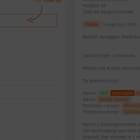
Postbus 28
2660 AA Bergschenhoek
Plaats
, 9 augustus 2026
Betreft: opzeggen 'Medivlu
Geachte heer / mevrouw,
Hierbij zeg ik mijn abonn
De gegevens zijn:
Naam:
Dhr.
Voornaam
A
Adres:
Straat
Huisnr
Postcode + plaats:
Postco
Telefoonnummer:
Telefoo
Mocht u bovengenoemde op
van beëindiging van mijn 
bepaalt, dan verzoek ik u 