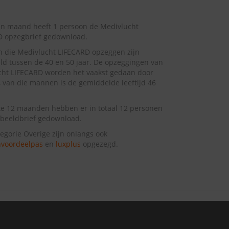
en maand heeft 1 persoon de Medivlucht
D opzegbrief gedownload.
 die Medivlucht LIFECARD opzeggen zijn
d tussen de 40 en 50 jaar. De opzeggingen van
cht LIFECARD worden het vaakst gedaan door
van die mannen is de gemiddelde leeftijd 46
te 12 maanden hebben er in totaal 12 personen
beeldbrief gedownload.
tegorie Overige zijn onlangs ook
nvoordeelpas
en
luxplus
opgezegd.