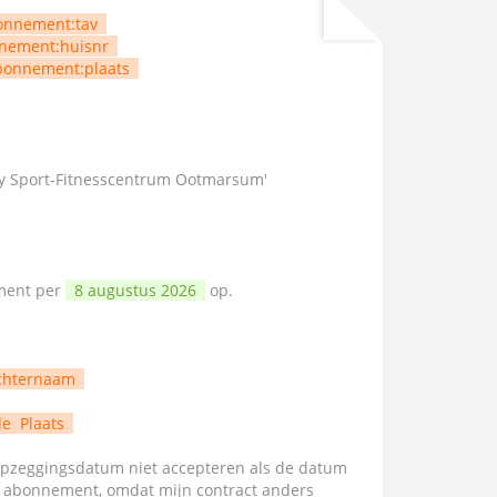
onnement:tav
nement:huisnr
bonnement:plaats
ay Sport-Fitnesscentrum Ootmarsum'
ement per
8 augustus 2026
op.
chternaam
de
Plaats
zeggingsdatum niet accepteren als de datum
n abonnement, omdat mijn contract anders