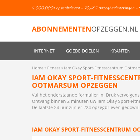
4.000.000+ opzegbrieven - 70.654 opzegherinneringen - 
ABONNEMENTEN
OPZEGGEN.NL
INTERNET
GOEDE DOELEN
KRANTEN
Home
Fitness
Iam Okay Sport-Fitnesscentrum Ootma
IAM OKAY SPORT-FITNESSCEN
OOTMARSUM OPZEGGEN
Vul het onderstaande formulier in. Druk vervolge
Ontvang binnen 2 minuten uw Iam Okay Sport-Fit
De laatste 24 uur zijn er 224 opzegbrieven gedown
IAM OKAY SPORT-FITNESSCENTRUM 