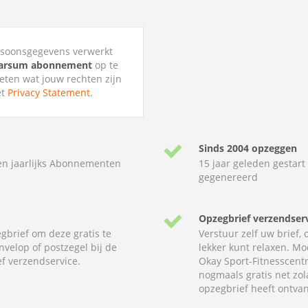
ersoonsgegevens verwerkt
marsum abonnement
op te
weten wat jouw rechten zijn
et
Privacy Statement
.
Sinds 2004 opzeggen
en jaarlijks Abonnementen
15 jaar geleden gestart
gegenereerd
Opzegbrief verzendser
gbrief om deze gratis te
Verstuur zelf uw brief,
nvelop of postzegel bij de
lekker kunt relaxen. Mo
f verzendservice.
Okay Sport-Fitnesscent
nogmaals gratis net z
opzegbrief heeft ontva