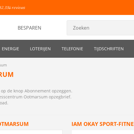
92.336 reviews
BESPAREN
ENERGIE
LOTERIJEN
TELEFONIE
TIJDSCHRIFTEN
rsum
TRUM
ns op de knop Abonnement opzeggen.
nesscentrum Ootmarsum opzegbrief
.
load.
OOTMARSUM
IAM OKAY SPORT-FIT