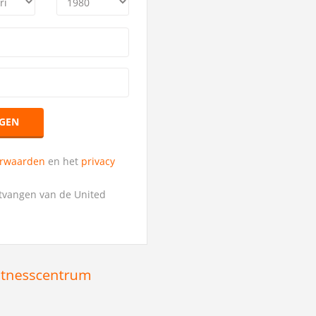
GEN
orwaarden
en het
privacy
ntvangen van de United