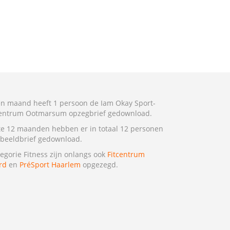
n maand heeft 1 persoon de Iam Okay Sport-
centrum Ootmarsum opzegbrief gedownload.
te 12 maanden hebben er in totaal 12 personen
beeldbrief gedownload.
tegorie Fitness zijn onlangs ook
Fitcentrum
rd
en
PréSport Haarlem
opgezegd.