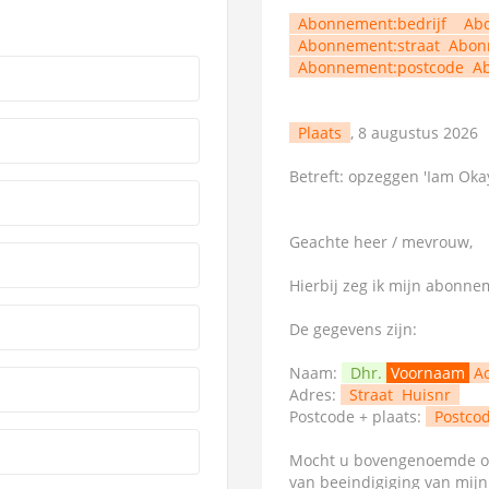
Abonnement:bedrijf
Ab
Abonnement:straat
Abon
Abonnement:postcode
A
Plaats
, 8 augustus 2026
Betreft: opzeggen 'Iam Ok
Geachte heer / mevrouw,
Hierbij zeg ik mijn abonn
De gegevens zijn:
Naam:
Dhr.
Voornaam
A
Adres:
Straat
Huisnr
Postcode + plaats:
Postco
Mocht u bovengenoemde op
van beeindigiging van mij