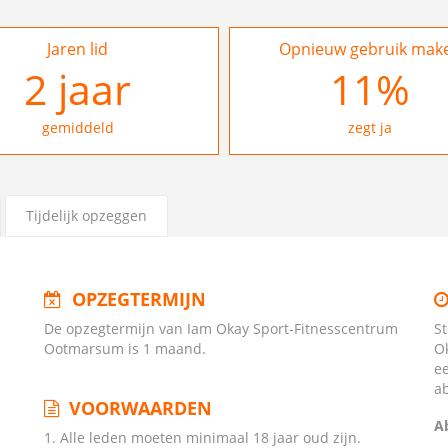
Jaren lid
Opnieuw gebruik mak
2
jaar
16
%
gemiddeld
zegt ja
Tijdelijk opzeggen
OPZEGTERMIJN
De opzegtermijn van Iam Okay Sport-Fitnesscentrum
S
Ootmarsum is 1 maand.
O
e
a
VOORWAARDEN
A
1. Alle leden moeten minimaal 18 jaar oud zijn.