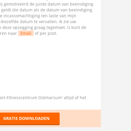
mij gemotiveerd de juiste datum van beeindiging
l geldt die datum als de datum van beeindiging.
te incassomachtiging ten laste van mijn
ezelfde datum te vervallen. Ik zie uw
van deze opzegging graag tegemoet. U kunt de
uren naar
Email
of per post.
port-Fitnesscentrum Ootmarsum' altijd of het
GRATIS DOWNLOADEN