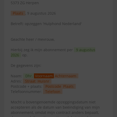
5373 ZG Herpen
Plaats
, 9 augustus 2026
Betreft: opzeggen 'Hulphond Nederland'
Geachte heer / mevrouw,
Hierbij zeg ik mijn abonnement per
9 augustus
2026
op.
De gegevens zijn:
Naam:
Dhr.
Voornaam
Achternaam
Adres:
Straat
Huisnr
Postcode + plaats:
Postcode
Plaats
Telefoonnummer:
Telefoon
Mocht u bovengenoemde opzeggingsdatum niet
accepteren als de datum van beëindiging van mijn
abonnement, omdat mijn contract anders bepaalt,