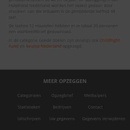
Hulphond Nederland worden het vaakst gedaan door
vrouwen, van die vrouwen is de gemiddelde leeftijd 48
jaar.
De laatste 12 maanden hebben er in totaal 20 personen
een voorbeeldbrief gedownload.
In de categorie Goede doelen zijn onlangs ook
ChildRight
Fund
en
Reuma Nederland
opgezegd.
MEER OPZEGGEN
Categorieën
Opzegbrief
Media/pers
Statistieken
Bedrijven
Contact
Uitschrijven
Uw gegevens
Gegevens verwijderen