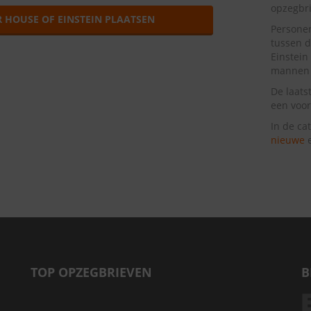
opzegbr
 HOUSE OF EINSTEIN PLAATSEN
Personen
tussen d
Einstein
mannen i
De laats
een voor
In de ca
nieuwe
TOP OPZEGBRIEVEN
B