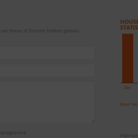
HOUSE
STATI
g van House of Einstein hebben gedaan.
Meer Hou
opzegservice
Afgelope