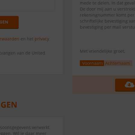
mede te delen. In dat geva
De door mij aan u verstrek
rekeningnummer komt per di
schriftelijke bevestiging 
GEN
bevestiging per mail verst
orwaarden
en het
privacy
Met vriendelijke groet,
ntvangen van de United
Voornaam
Achternaam
ersoonsgegevens verwerkt
eggen. Wil je daar meer