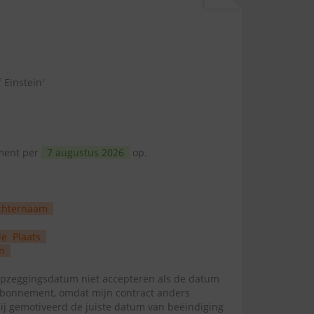
 Einstein'
ement per
7 augustus 2026
op.
chternaam
de
Plaats
n
zeggingsdatum niet accepteren als de datum
abonnement, omdat mijn contract anders
mij gemotiveerd de juiste datum van beëindiging