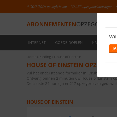
4.000.000+ opzegbrieven - 70.654 opzegherinneringen - 
ABONNEMENTEN
OPZEGGEN.NL
Wil
INTERNET
GOEDE DOELEN
KRANTEN
JA
Home
Kleding
House of Einstein
HOUSE OF EINSTEIN OPZEGGEN
Vul het onderstaande formulier in. Druk vervolge
Ontvang binnen 2 minuten uw House of Einstein op
De laatste 24 uur zijn er 217 opzegbrieven gedown
HOUSE OF EINSTEIN