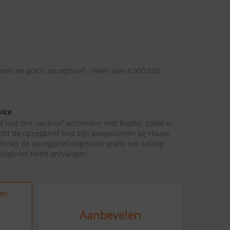
 met de gratis opzegbrief - meer dan 4.000.000
vice
 of laat ons uw brief verzenden met PostNL zodat u
cht de opzegbrief niet zijn aangekomen bij House
ren wij de opzegbrief nogmaals gratis net zolang
pzegbrief heeft ontvangen.
en
Aanbevelen