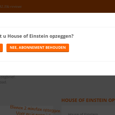
92.336 reviews
BESPAREN
t u
House of Einstein
opzeggen?
ENERGIE
LOTERIJEN
TELEFONIE
TIJDSCHRIFTEN
NEE, ABONNEMENT BEHOUDEN
ns op de knop Abonnement opzeggen.
zegbrief
.
load.
HOUSE OF EINSTEIN OP
House of Einstein