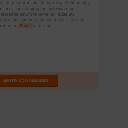
l geldt die datum als de datum van beëindiging.
te incassomachtiging ten laste van mijn
ezelfde datum te vervallen. Ik zie uw
van deze opzegging graag tegemoet. U kunt de
uren naar
Email
of per post.
GRATIS DOWNLOADEN