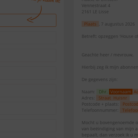
Vennestraat 4
2161 LE Lisse
Plaats
, 7 augustus 2026
Betreft: opzeggen 'House of
Geachte heer / mevrouw,
Hierbij zeg ik mijn abonn
De gegevens zijn:
Naam:
Dhr.
Voornaam
A
Adres:
Straat
Huisnr
Postcode + plaats:
Postco
Telefoonnummer:
Telefoo
Mocht u bovengenoemde op
van beëindiging van mijn 
bepaalt, dan verzoek ik u 