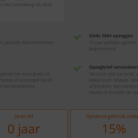
jn met betrekking tot deze
Sinds 2004 opzeggen
en jaarlijks Abonnementen
15 jaar geleden gestart
gegenereerd
Opzegbrief verzendser
gbrief om deze gratis te
Verstuur zelf uw brief,
nvelop of postzegel bij de
lekker kunt relaxen. Mo
f verzendservice.
of Einstein, dan verstu
House of Einstein de o
Jaren lid
Opnieuw gebruik mak
0
jaar
18
%