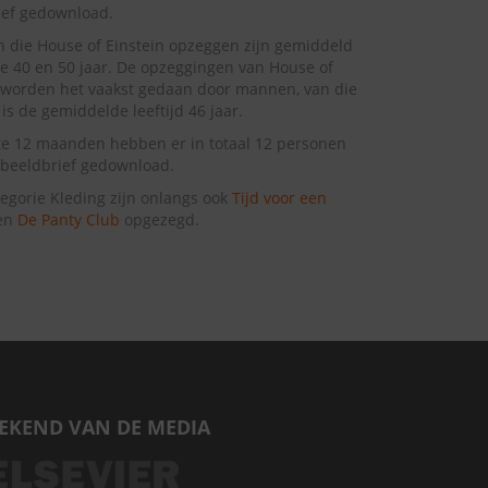
ief gedownload.
 die House of Einstein opzeggen zijn gemiddeld
e 40 en 50 jaar. De opzeggingen van House of
 worden het vaakst gedaan door mannen, van die
s de gemiddelde leeftijd 46 jaar.
te 12 maanden hebben er in totaal 12 personen
beeldbrief gedownload.
tegorie Kleding zijn onlangs ook
Tijd voor een
en
De Panty Club
opgezegd.
EKEND VAN DE MEDIA