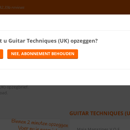
92.336 reviews
BESPAREN
t u
Guitar Techniques (UK)
opzeggen?
ENERGIE
LOTERIJEN
TELEFONIE
TIJDSCHRIFTEN
NEE, ABONNEMENT BEHOUDEN
EGGEN
ns op de knop Abonnement opzeggen.
UK) opzegbrief
.
load.
GUITAR TECHNIQUES (U
Maja Magazines V.O.F.