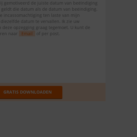
mij gemotiveerd de juiste datum van beëindiging
l geldt die datum als de datum van beëindiging.
te incassomachtiging ten laste van mijn
ezelfde datum te vervallen. Ik zie uw
van deze opzegging graag tegemoet. U kunt de
uren naar
Email
of per post.
GRATIS DOWNLOADEN