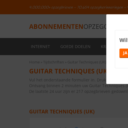
4.000.000+ opzegbrieven - 70.654 opzegherinneringen - 
ABONNEMENTEN
OPZEGGEN.NL
Wil
INTERNET
GOEDE DOELEN
KRANTEN
JA
Home
Tijdschriften
Guitar Techniques (UK)
GUITAR TECHNIQUES (UK) OPZ
Vul het onderstaande formulier in. Druk vervolge
Ontvang binnen 2 minuten uw Guitar Techniques (
De laatste 24 uur zijn er 217 opzegbrieven gedown
GUITAR TECHNIQUES (UK)