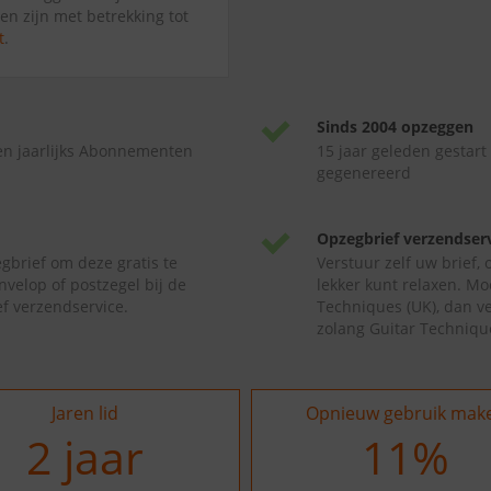
en zijn met betrekking tot
t
.
Sinds 2004 opzeggen
en jaarlijks Abonnementen
15 jaar geleden gestart
gegenereerd
Opzegbrief verzendser
gbrief om deze gratis te
Verstuur zelf uw brief,
nvelop of postzegel bij de
lekker kunt relaxen. Mo
f verzendservice.
Techniques (UK), dan ve
zolang Guitar Techniqu
Jaren lid
Opnieuw gebruik mak
2
jaar
20
%