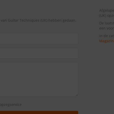
Afgelope
(UK) opz
g van Guitar Techniques (UK) hebben gedaan.
De laats
een voor
In de ca
Magazin
opzegservice