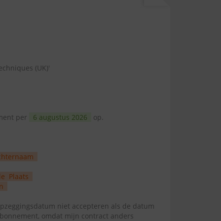
echniques (UK)'
ement per
6 augustus 2026
op.
chternaam
de
Plaats
n
zeggingsdatum niet accepteren als de datum
abonnement, omdat mijn contract anders