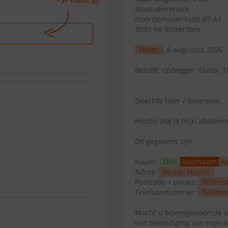
Abonneeservice
Noorderhavenkade 87 A3
3039 RK Rotterdam
Plaats
, 6 augustus 2026
Betreft: opzeggen 'Guitar T
Geachte heer / mevrouw,
Hierbij zeg ik mijn abonn
De gegevens zijn:
Naam:
Dhr.
Voornaam
A
Adres:
Straat
Huisnr
Postcode + plaats:
Postco
Telefoonnummer:
Telefoo
Mocht u bovengenoemde op
van beëindiging van mijn 