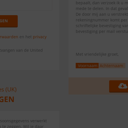
bepaalt, dan verzoek ik u 
mede te delen. In dat geva
De door mij aan u verstrek
rekeningnummer komt per di
GEN
schriftelijke bevestiging 
bevestiging per mail verst
orwaarden
en het
privacy
ntvangen van de United
Met vriendelijke groet,
Voornaam
Achternaam
ersoonsgegevens verwerkt
 te zeggen. Wil je daar