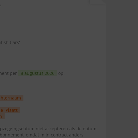
e
tish Cars'
ement per
8 augustus 2026
op.
chternaam
de
Plaats
n
zeggingsdatum niet accepteren als de datum
abonnement, omdat mijn contract anders