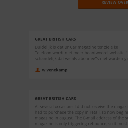
REVIEW OVER
GREAT BRITISH CARS
Duidelijk is dat Br Car magazine ter ziele is!
Telefoon wordt niet meer beantwoord, website "
schandelijk dat we als abonnee''s niet worden g
w.venekamp
GREAT BRITISH CARS
At several occasions I did not receive the magaz
had to purchase the copy in retail, so now begin
magazine in august. The E-mail address of the su
magazine is only triggering rebounce, so it mus