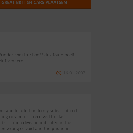
 GREAT BRITISH CARS PLAATSEN
"under construction"" dus foute boel!
einformeerd!
16-01-2007
ine and in addition to my subscription I
ning november I received the last
bscription division indicated in the
t be wrong or void and the phonenr