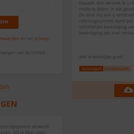
bepaalt, dan verzoek ik u 
mede te delen. In dat geva
De door mij aan u verstrek
rekeningnummer komt per di
GEN
schriftelijke bevestiging 
bevestiging per mail verst
orwaarden
en het
privacy
ntvangen van de United
Met vriendelijke groet,
Voornaam
Achternaam
ersoonsgegevens verwerkt
eggen. Wil je daar meer