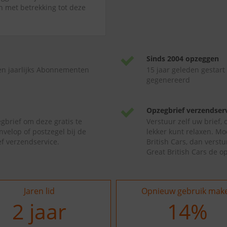
jn met betrekking tot deze
Sinds 2004 opzeggen
en jaarlijks Abonnementen
15 jaar geleden gestart
gegenereerd
Opzegbrief verzendser
gbrief om deze gratis te
Verstuur zelf uw brief,
nvelop of postzegel bij de
lekker kunt relaxen. Mo
f verzendservice.
British Cars, dan verst
Great British Cars de o
Jaren lid
Opnieuw gebruik mak
2
jaar
19
%