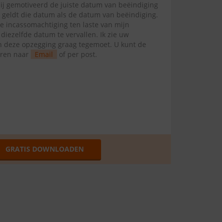
mij gemotiveerd de juiste datum van beëindiging
l geldt die datum als de datum van beëindiging.
te incassomachtiging ten laste van mijn
ezelfde datum te vervallen. Ik zie uw
van deze opzegging graag tegemoet. U kunt de
uren naar
Email
of per post.
GRATIS DOWNLOADEN