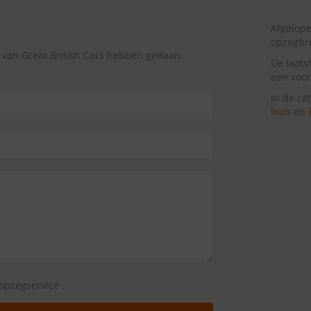
Afgelope
opzegbr
 van Great British Cars hebben gedaan.
De laats
een voor
In de ca
huis
en
opzegservice