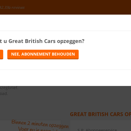
92.336 reviews
BESPAREN
t u
Great British Cars
opzeggen?
ENERGIE
LOTERIJEN
TELEFONIE
TIJDSCHRIFTEN
NEE, ABONNEMENT BEHOUDEN
N
ns op de knop Abonnement opzeggen.
pzegbrief
.
load.
GREAT BRITISH CARS O
S.P. Abonneeservice