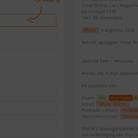
Great British Cars Magazin
De trompet 1739
1967 DB Heemskerk
Plaats
, 8 augustus 2026
Betreft: opzeggen 'Great Bri
Geachte heer / mevrouw,
Hierbij zeg ik mijn abonn
De gegevens zijn:
Naam:
Dhr.
Voornaam
A
Adres:
Straat
Huisnr
Postcode + plaats:
Postco
Telefoonnummer:
Telefoo
Mocht u bovengenoemde op
van beëindiging van mijn 