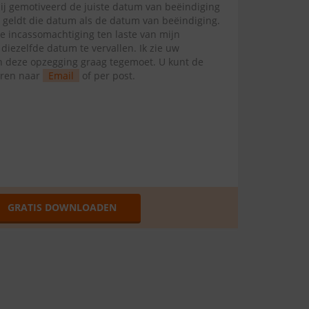
mij gemotiveerd de juiste datum van beëindiging
l geldt die datum als de datum van beëindiging.
te incassomachtiging ten laste van mijn
ezelfde datum te vervallen. Ik zie uw
van deze opzegging graag tegemoet. U kunt de
uren naar
Email
of per post.
GRATIS DOWNLOADEN