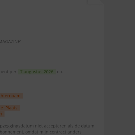
 MAGAZINE'
ement per
7 augustus 2026
op.
chternaam
de
Plaats
n
zeggingsdatum niet accepteren als de datum
abonnement, omdat mijn contract anders