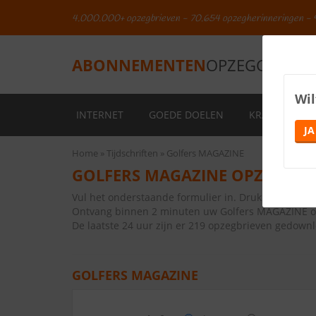
4.000.000+ opzegbrieven - 70.654 opzegherinneringen - 
ABONNEMENTEN
OPZEGGEN.NL
Wil
INTERNET
GOEDE DOELEN
KRANTEN
JA
Home
Tijdschriften
Golfers MAGAZINE
GOLFERS MAGAZINE OPZEGGEN
Vul het onderstaande formulier in. Druk vervolge
Ontvang binnen 2 minuten uw Golfers MAGAZINE o
De laatste 24 uur zijn er 219 opzegbrieven gedown
GOLFERS MAGAZINE