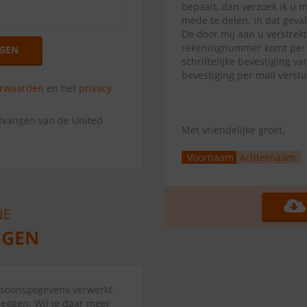
bepaalt, dan verzoek ik u 
mede te delen. In dat geva
De door mij aan u verstrek
rekeningnummer komt per di
GEN
schriftelijke bevestiging 
bevestiging per mail verst
orwaarden
en het
privacy
ntvangen van de United
Met vriendelijke groet,
Voornaam
Achternaam
ersoonsgegevens verwerkt
zeggen. Wil je daar meer