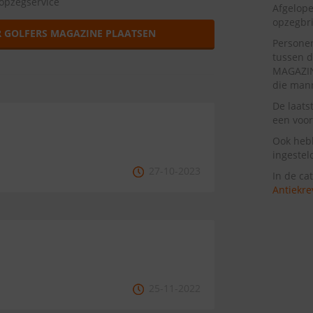
opzegservice
Afgelop
opzegbr
R GOLFERS MAGAZINE PLAATSEN
Persone
tussen d
MAGAZIN
die mann
De laats
een voor
Ook heb
ingestel
27-10-2023
In de ca
Antiekre
25-11-2022