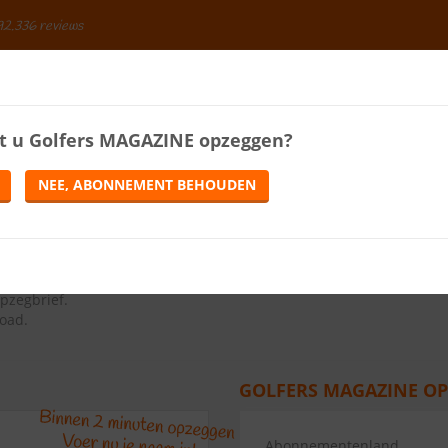
92.336 reviews
BESPAREN
t u
Golfers MAGAZINE
opzeggen?
ENERGIE
LOTERIJEN
TELEFONIE
TIJDSCHRIFTEN
NEE, ABONNEMENT BEHOUDEN
9.3
(
31
reviews)
ns op de knop Abonnement opzeggen.
pzegbrief
.
load.
GOLFERS MAGAZINE OP
Abonnementenland