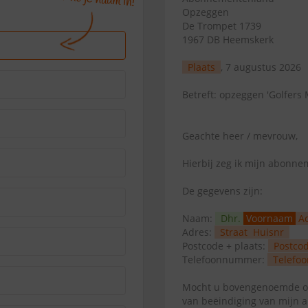
Opzeggen
De Trompet 1739
1967 DB Heemskerk
Plaats
, 7 augustus 2026
Betreft: opzeggen 'Golfers
Geachte heer / mevrouw,
Hierbij zeg ik mijn abonn
De gegevens zijn:
Naam:
Dhr.
Voornaam
A
Adres:
Straat
Huisnr
Postcode + plaats:
Postco
Telefoonnummer:
Telefoo
Mocht u bovengenoemde op
van beëindiging van mijn 