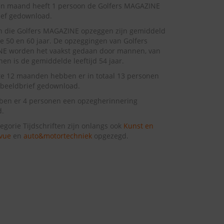
en maand heeft 1 persoon de Golfers MAGAZINE
ief gedownload.
n die Golfers MAGAZINE opzeggen zijn gemiddeld
e 50 en 60 jaar. De opzeggingen van Golfers
E worden het vaakst gedaan door mannen, van
en is de gemiddelde leeftijd 54 jaar.
te 12 maanden hebben er in totaal 13 personen
beeldbrief gedownload.
ben er 4 personen een opzegherinnering
d.
tegorie Tijdschriften zijn onlangs ook
Kunst en
vue
en
auto&motortechniek
opgezegd.