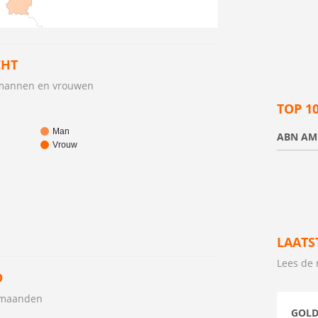
CHT
 mannen en vrouwen
TOP 1
Man
ABN AM
Vrouw
LAATS
Lees de 
D
2 maanden
GOLD