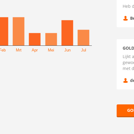
Heb d
B
GOLD
Feb
Mrt
Apr
Mei
Jun
Jul
Lijkt
gewoo
met d
d
GO