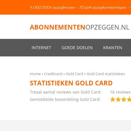
4.000.000+ opzegbrieven - 70.654 opzegherinneringen - 
ABONNEMENTEN
OPZEGGEN.NL
INTERNET
GOEDE DOELEN
KRANTEN
Home
Creditcard
Gold Card
Gold Card statistieken
STATISTIEKEN GOLD CARD
Totaal aantal reviews van Gold Card:
16 reviews
Gemiddelde beoordeling Gold Card: