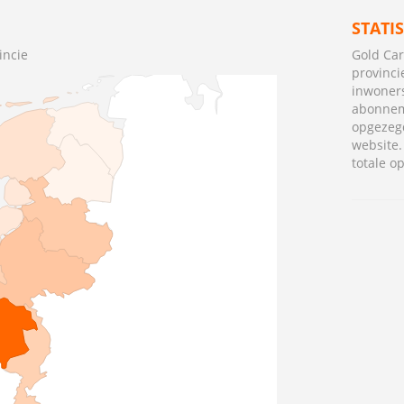
STATI
incie
Gold Car
provinci
inwoner
abonnem
opgezegd
website
totale o