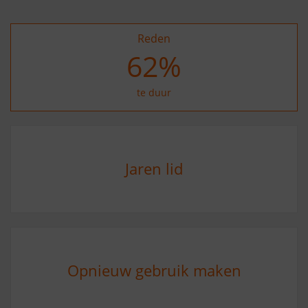
Reden
73
%
te duur
Jaren lid
Opnieuw gebruik maken