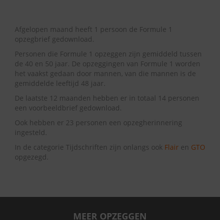
Afgelopen maand heeft 1 persoon de Formule 1
opzegbrief gedownload.
Personen die Formule 1 opzeggen zijn gemiddeld tussen
de 40 en 50 jaar. De opzeggingen van Formule 1 worden
het vaakst gedaan door mannen, van die mannen is de
gemiddelde leeftijd 48 jaar.
De laatste 12 maanden hebben er in totaal 14 personen
een voorbeeldbrief gedownload.
Ook hebben er 23 personen een opzegherinnering
ingesteld.
In de categorie Tijdschriften zijn onlangs ook
Flair
en
GTO
opgezegd.
MEER OPZEGGEN