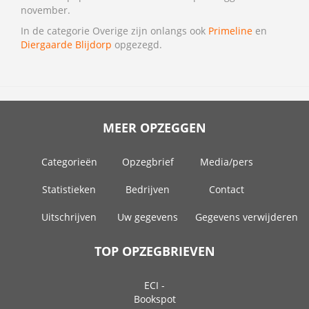
november.
In de categorie Overige zijn onlangs ook
Primeline
en
Diergaarde Blijdorp
opgezegd.
MEER OPZEGGEN
Categorieën
Opzegbrief
Media/pers
Statistieken
Bedrijven
Contact
Uitschrijven
Uw gegevens
Gegevens verwijderen
TOP OPZEGBRIEVEN
ECI -
Bookspot