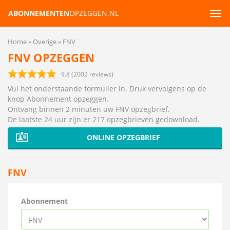
ABONNEMENTEN
OPZEGGEN.NL
Tog
navi
Home
Overige
FNV
FNV OPZEGGEN
9.8
(
2002
reviews)
Vul het onderstaande formulier in. Druk vervolgens op de
knop Abonnement opzeggen.
Ontvang binnen 2 minuten uw FNV opzegbrief
.
De laatste 24 uur zijn er 217 opzegbrieven gedownload.
ONLINE OPZEGBRIEF
FNV
Abonnement