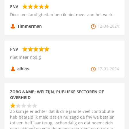
FNV
Door omstandigheden ben ik niet meer aan het werk.
Timmerman
12-04-2024
FNV
niet meer nodig
alblas
17-01-2024
ZORG &AMP; WELZIJN, PUBLIEKE SECTOREN OF
OVERHEID
Zo kom je er achter dat ik drie jaar te veel controbutie
heb betaald ik meld dat en nu zegd de fnv we betalen
tot een half jaar terug ..schandalig en dat noemt zich
een vakbond en voor de mensen op komt en naar eer