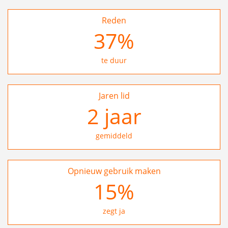
Reden
37
%
te duur
Jaren lid
2
jaar
gemiddeld
Opnieuw gebruik maken
26
%
zegt ja