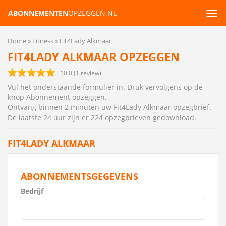
ABONNEMENTEN
OPZEGGEN.NL
Tog
navi
Home
Fitness
Fit4Lady Alkmaar
FIT4LADY ALKMAAR OPZEGGEN
10.0
(
1
review)
Vul het onderstaande formulier in. Druk vervolgens op de
knop Abonnement opzeggen.
Ontvang binnen 2 minuten uw Fit4Lady Alkmaar opzegbrief
.
De laatste 24 uur zijn er 224 opzegbrieven gedownload.
FIT4LADY ALKMAAR
ABONNEMENTSGEGEVENS
Bedrijf