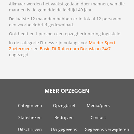
Alkmaar worden het vaakst gedaan door mannen, van die
mannen is de gemiddelde leeftijd 49 jaar.
De laatste 12 maanden hebben er in totaal 12 personen
een voorbeeldbrief gedownload.
Ook heeft er 1 persoon een opzegherinnering ingesteld.
In de categorie Fitness zijn onlangs ook
Mulder Sport
Zoetermeer
en
Basic-Fit Rotterdam Dorpslaan 24/7
opgezegd.
MEER OPZEGGEN
Categorieën
Opzegbrief
Media/pers
Statistieken
Bedrijven
Contact
Uitschrijven
Uw gegevens
Gegevens verwijderen