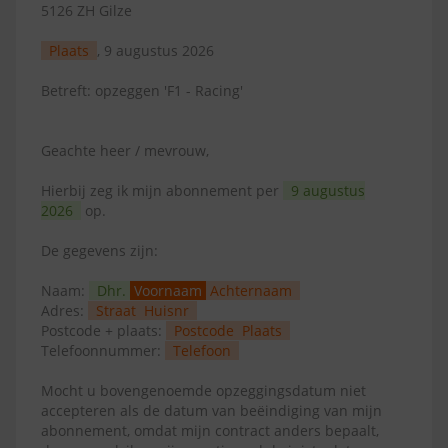
5126 ZH Gilze
Plaats
, 9 augustus 2026
Betreft: opzeggen 'F1 - Racing'
Geachte heer / mevrouw,
Hierbij zeg ik mijn abonnement per
9 augustus
2026
op.
De gegevens zijn:
Naam:
Dhr.
Voornaam
Achternaam
Adres:
Straat
Huisnr
Postcode + plaats:
Postcode
Plaats
Telefoonnummer:
Telefoon
Mocht u bovengenoemde opzeggingsdatum niet
accepteren als de datum van beëindiging van mijn
abonnement, omdat mijn contract anders bepaalt,