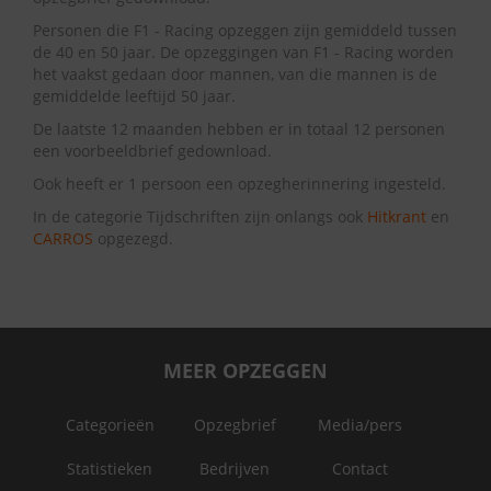
Personen die F1 - Racing opzeggen zijn gemiddeld tussen
de 40 en 50 jaar. De opzeggingen van F1 - Racing worden
het vaakst gedaan door mannen, van die mannen is de
gemiddelde leeftijd 50 jaar.
De laatste 12 maanden hebben er in totaal 12 personen
een voorbeeldbrief gedownload.
Ook heeft er 1 persoon een opzegherinnering ingesteld.
In de categorie Tijdschriften zijn onlangs ook
Hitkrant
en
CARROS
opgezegd.
MEER OPZEGGEN
Categorieën
Opzegbrief
Media/pers
Statistieken
Bedrijven
Contact