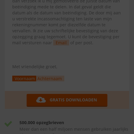
dan verzoek ik u mij gemotiveerd de juiste datum van
beëindiging mede te delen. In dat geval geldt die
datum als de datum van beëindiging. De door mij aan
u verstrekte incassomachtiging ten laste van mijn
rekeningnummer komt per diezelfde datum te
vervallen. Ik zie uw schriftelijke bevestiging van deze
opzegging graag tegemoet. U kunt de bevestiging per
mail versturen naar
Email
of per post.
Met vriendelijke groet,
Voornaam
Achternaam
GRATIS DOWNLOADEN
500.000 opzegbrieven
Meer dan een half miljoen mensen gebruiken jaarlijks