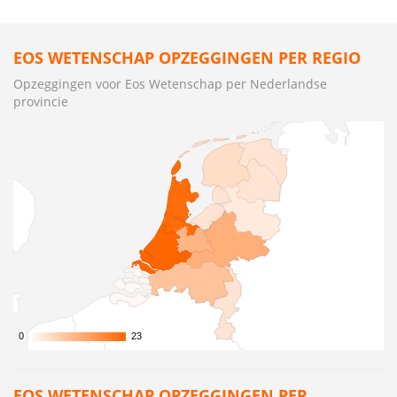
EOS WETENSCHAP OPZEGGINGEN PER REGIO
Opzeggingen voor Eos Wetenschap per Nederlandse
provincie
0
0
23
23
EOS WETENSCHAP OPZEGGINGEN PER