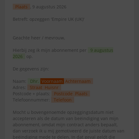
Plaats
, 9 augustus 2026
Betreft: opzeggen 'Empire UK (UK)'
Geachte heer / mevrouw,
Hierbij zeg ik mijn abonnement per
9 augustus
2026
op.
De gegevens zijn:
Naam:
Dhr.
Voornaam
Achternaam
Adres:
Straat
Huisnr
Postcode + plaats:
Postcode
Plaats
Telefoonnummer:
Telefoon
Mocht u bovengenoemde opzeggingsdatum niet
accepteren als de datum van beëindiging van mijn
abonnement, omdat mijn contract anders bepaalt,
dan verzoek ik u mij gemotiveerd de juiste datum van
beëindiging mede te delen. In dat geval geldt die